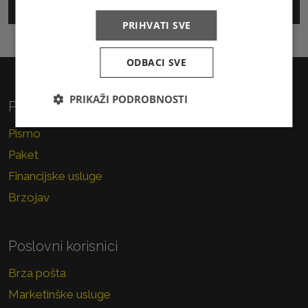
Track & Trace
PRIHVATI SVE
ODBACI SVE
PRIKAŽI PODROBNOSTI
Privatni korisnici
Pismo
Paket
Financijske usluge
Brzojav
Poslovni korisnici
Brza pošta
Marketinške usluge