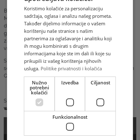
Koristimo kolačiće za personalizaciju
Brza Pošta je brza, pouzdana i fleksibilna usluga HP
sadržaja, oglasa i analizu našeg prometa.
Mostar. Iskustvo, kvalitetna infrastruktura, razgranata
Također dijelimo informacije o vašem
distribucijska mreža, te praćenje najnovijih trendova
korištenju naše stranice s našim
garancija su da Brza pošta može odgovoriti svim
partnerima za oglašavanje i analitiku koji
zahtjevima tržišta kada je u pitanju usluga ˝od vrata do
ih mogu kombinirati s drugim
vrata˝.
informacijama koje ste im dali ili koje su
prikupili iz vašeg korištenja njihovih
Sve pošiljke Brze Pošte moguće je pratiti putem web
usluga.
Politike privatnosti i kolačića
servisa za praćenje pošiljaka ili jednostavnim skeniranjem
QR koda.
Nužno
Izvedba
Ciljanost
potrebni
kolačići
Sve detalje o usluzi Brza Pošta možete pronaći na
www.brzaposta.ba
Funkcionalnost
Cjenik