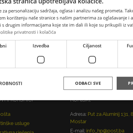
ska stranica upotrebljava kolačiće.
vinskog platnog prometa
e za personalizaciju sadržaja, oglasa i analizu našeg prometa. Tak
em korištenju naše stranice s našim partnerima za oglašavanje i an
a d.o.o. Mostar omogućava svim svojim korisnicima da na
s drugim informacijama koje ste im dali ili koje su prikupili iz va
anih obrazaca obavljaju gotovinske uplate na komercijalne
olitike privatnosti i kolačića
 javnih prihoda.
bni
Izvedba
Ciljanost
Fu
DROBNOSTI
ODBACI SVE
PR
vni korisnici
Kontakt
pošta
Put za Aluminij 131,
Adresa:
Mostar
tinške usluge
info_hp@post.ba
E-mail:
ativna rješenja