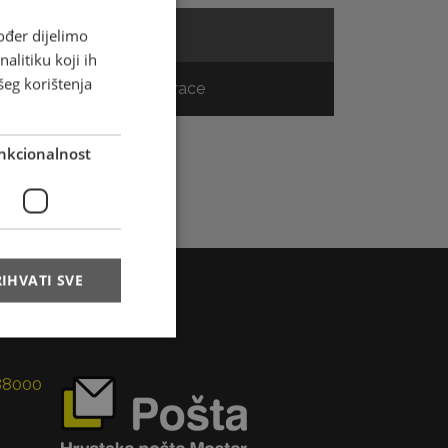
Cjenik
ođer dijelimo
alitiku koji ih
šeg korištenja
Track & Trace
nkcionalnost
IHVATI SVE
 88000