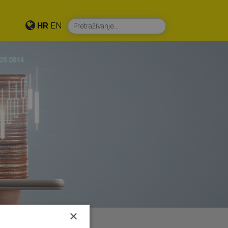
HR
EN
×