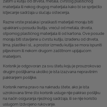
zatim u kutiju od drveta, metala, čvrstog plastičnog
materijala ili nekog drugog materijala kako bi se spriječilo
istjecanje sadržaja u slučaju oštećenja.
Razne vrste prašaka i praškasti materijali moraju biti
upakirani u posudu (kutiju, vreću) od metala, drveta,
otpornog plastičnog materijala ili od kartona. Ove posude
moraju biti stavljene u čvrstu kutiju, izrađenu od drveta,
lima, plastike i sl., a prostor između kutija se mora ispuniti
piljevinom ili nekom drugom zaštitnom upijajućom
materijom.
Korisnik je odgovoran za svu štetu koju je prouzrokovao
drugim pošiljkama ukoliko je ista izazvana nepravilnim
pakiranjem pošiljke.
Korisnik nema pravo na naknadu štete, ako je ista
uzrokovana time što korisnik usluge nije pakirao pošiljku
na način osiguranja njezinog sadržaja, ili se nije koristio
uslugom Izdvojeno rukovanje.