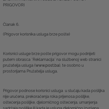
PRIGOVORI
Članak 6.
(Prigovor korisnika usluga brze pošte)
Korisnici usluge brze pošte prigovor mogu podnijeti
putem obrasca ˝Reklamacija˝ na službenoj web stranici
pružatelja usluga (
www.post.ba
), te osobno u
prostorijama Pružatelja usluga.
Prigovor podnose korisnici usluga u slučaju kada pošiljka
nije uručena, prekoračenja roka prijenosa pošiljke,
oštećenja pošiljke, djelomičnog oštećenja, umanjenja
sadržaja pošiljke ili kada je usluga djelomično izvršena.