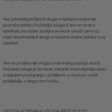
Ako primatelj pošiljke ili druga ovlaštena osoba nije
poznata radniku Pružatelja usluga ili ako on dvoji o
identitetu te osobe, pošiljka se može uručiti samo uz
uvjet da primatelj ili druga ovlaštena osoba dokaže svoj
identitet.
Ako se pošiljka nije mogla iz bilo kojeg razloga uručiti,
Pružatelj usluga je obvezan zatražiti od pošiljatelja uputu
o daljnjem postupanju s pošiljkom, a može je i vratiti
pošiljatelju o njegovom trošku.
ZAŠTITA KORISNIKA USLUGA BRZE POŠTE I