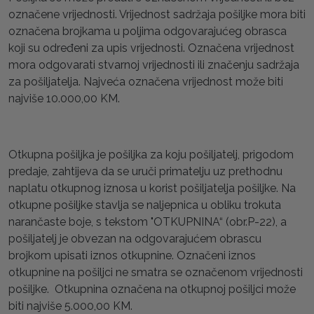
označene vrijednosti. Vrijednost sadržaja pošiljke mora biti
označena brojkama u poljima odgovarajućeg obrasca
koji su određeni za upis vrijednosti. Označena vrijednost
mora odgovarati stvarnoj vrijednosti ili značenju sadržaja
za pošiljatelja. Najveća označena vrijednost može biti
najviše 10.000,00 KM.
Otkupna pošiljka je pošiljka za koju pošiljatelj, prigodom
predaje, zahtijeva da se uruči primatelju uz prethodnu
naplatu otkupnog iznosa u korist pošiljatelja pošiljke. Na
otkupne pošiljke stavlja se naljepnica u obliku trokuta
narančaste boje, s tekstom "OTKUPNINA“ (obr.P-22), a
pošiljatelj je obvezan na odgovarajućem obrascu
brojkom upisati iznos otkupnine. Označeni iznos
otkupnine na pošiljci ne smatra se označenom vrijednosti
pošiljke. Otkupnina označena na otkupnoj pošiljci može
biti najviše 5.000,00 KM.