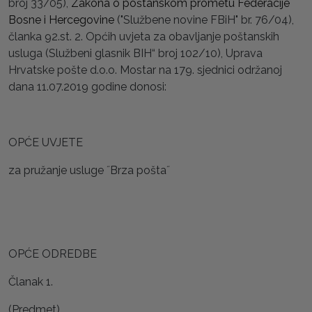
broj 33/05),
Zakona o poštanskom prometu Federacije
Bosne i Hercegovine
("Službene novine FBiH" br. 76/04),
članka 92.st. 2. Općih uvjeta za obavljanje poštanskih
usluga (Službeni glasnik BIH“ broj 102/10), Uprava
Hrvatske pošte d.o.o. Mostar na 179. sjednici održanoj
dana 11.07.2019 godine donosi:
OPĆE UVJETE
za pružanje usluge ˝Brza pošta˝
OPĆE ODREDBE
Članak 1.
(Predmet)