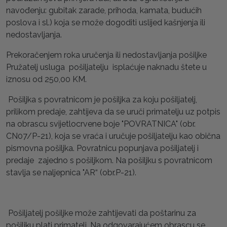
navođenju: gubitak zarade, prihoda, kamata, budućih
poslova i sl.) koja se može dogoditi uslijed kašnjenja ili
nedostavljanja.
Prekoračenjem roka uručenja ili nedostavljanja pošiljke
Pružatelj usluga pošiljatelju isplaćuje naknadu štete u
iznosu od 250,00 KM.
Pošiljka s povratnicom je pošiljka za koju pošiljatelj,
prilikom predaje, zahtijeva da se uruči primatelju uz potpis
na obrascu svijetlocrvene boje "POVRATNICA" (obr.
CN07/P-21), koja se vraća i uručuje pošiljatelju kao obična
pismovna pošiljka. Povratnicu popunjava pošiljatelj i
predaje zajedno s pošiljkom. Na pošiljku s povratnicom
stavlja se naljepnica "AR“ (obr.P-21).
Pošiljatelj pošiljke može zahtijevati da poštarinu za
pošiljku plati primatelj. Na odgovarajućem obrascu se