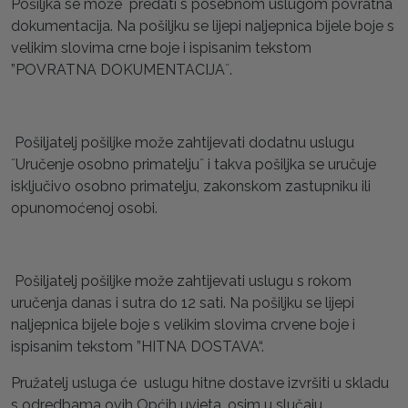
Pošiljka se može predati s posebnom uslugom povratna
dokumentacija. Na pošiljku se lijepi naljepnica bijele boje s
velikim slovima crne boje i ispisanim tekstom
”POVRATNA DOKUMENTACIJA˝.
Pošiljatelj pošiljke može zahtijevati dodatnu uslugu
˝Uručenje osobno primatelju˝ i takva pošiljka se uručuje
isključivo osobno primatelju, zakonskom zastupniku ili
opunomoćenoj osobi.
Pošiljatelj pošiljke može zahtijevati uslugu s rokom
uručenja danas i sutra do 12 sati. Na pošiljku se lijepi
naljepnica bijele boje s velikim slovima crvene boje i
ispisanim tekstom ”HITNA DOSTAVA“.
Pružatelj usluga će uslugu hitne dostave izvršiti u skladu
s odredbama ovih Općih uvjeta, osim u slučaju