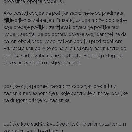
propisima, opojne droge i sl).
Ako postoji dvojba da pošiljka sadrži neke od predmeta
čiji je prijenos zabranjen, Pružatelj usluga može, od osobe
koja predaje pošiljku, zahtijevati otvaranje pošiljke radi
uvida u sadržaj, da po potrebi dokaže svoj identitet, te da
nakon obavljenog uvida, zatvori pošiljku pred radnikom
Pružatelja usluga. Ako se na bilo koji drugi način utvrdi da
pošiljka sadrži zabranjene predmete, Pružatelj usluga je
obvezan postupiti na slijedeći način:
pošiljke čiji je promet zakonom zabranjen predati, uz
zapisnik, nadležnom tijelu, koje potvrđuje primitak pošiljke
na drugom primjerku zapisnika,
pošiljke koje sadrže žive životinje, čiji je prijenos zakonom
zabranjen, vratiti pošiljatelju,