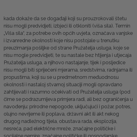
kada dokaže da se događaji koji su prouzrokovali štetu
nisu mogli predvidjeti, izbjeći ili otkloniti (viša sila). Termin
„Viša sila“, za potrebe ovih općih uvjeta, označava vanjske
i izvanredne okolnosti koje nisu postojale u trenutku
preuzimanja pošiljke od strane Pružatelja usluga, koje se
nisu mogle predvidjeti, te su nastale bez htijenja i utjecaja
Pružatelja usluga, a njihovo nastajanje, tijek i posljedice
nisu mogli biti spriječeni mjerama, sredstvima, radnjama ili
propustima, koji su se u predmetnom međuodnosu
okolnosti i nastaloj stvarnoj situaciji mogli opravdano
zahtijevati i razumno očekivati od Pružatelja usluga (pod
čime se podrazumijeva primjera radi, ali bez ograničenja u
navođenju: prirodne nepogode, uključujući i požar, potres,
olujno nevrijeme ili poplava, državni akt ili akt nekog
drugog nadležnog tijela, obustava rada, eksplozija,
nesreća, pad električne mreže, značajne političke i
socijalne nemire, značajne političke ili gospodarske