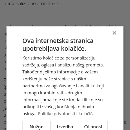
personalizirane ambalaže.
Pošiljatelj je obvezan upakirati pošiljku tako da zaštiti
×
njezin sadržaj, druge pošiljke i radnike koji rukuju s
Ova internetska stranica
pošiljkom. Pod pakiranjem pošiljke podrazumijeva se
upotrebljava kolačiće.
stavljanje sadržaja pošiljke u odgovarajuću ambalažu
(omoti - koverte, providne folije, kutije, sanduci i dr.), koja
Koristimo kolačiće za personalizaciju
mora odgovarati vrsti, prirodi, sadržaju, obliku, veličini,
sadržaja, oglasa i analizu našeg prometa.
masi i vrijednosti pošiljke.
Također dijelimo informacije o vašem
korištenju naše stranice s našim
Predmeti od stakla i ostali lako lomljivi predmeti
partnerima za oglašavanje i analitiku koji
(predmeti od keramike, električna i računarska oprema)
ih mogu kombinirati s drugim
trebaju biti zapakirani u tvrdoj kutiji, ispunjenoj
informacijama koje ste im dali ili koje su
odgovarajućim zaštitnim materijalom (folija sa zračim
prikupili iz vašeg korištenja njihovih
jastučićima, stiropor, papir, najlon i sl.) tako da svako
usluga.
Politike privatnosti i kolačića
trenje ili udaranje tijekom transporta, bilo između
predmeta uzajamno, bilo između predmeta i zidova kutije
Nužno
Izvedba
Ciljanost
mora biti onemogućeno. Na ove pošiljke stavlja se