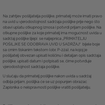
Na zahtjev pošiljatelja pošiljke, primatelj može imati pravo
na uvid u vjerodostojnost sadržaja pošiljke prije nego što
obavi uplatu otkupnog iznosa i potvrdi prijam pošiljke. Na
otkupne pošiljke za koje primatelj ima mogućnost uvida u
sadržaj pošiljke lijepi se naljepnica „PRIMATELJU
POŠILJKE SE ODOBRAVA UVID U SADRŽAJ“ bijele boje
sa crnim tiskanim tekstom (obr. P-22a), na kojoj je
pošiljatelj obvezan upisati količinu i detaljan opis sadržaja
pošiljke, upisati datum i potpisati se, čime potvrđuje
vjerodostojnost sadržaja pošiljke.
U slučaju da primatelj pošiljke nakon uvida u sadržaj
odbija prijam, pošiljka će se uz popunjen obrazac
Zapisnika o neispravnosti pošiljke vratiti pošiljatelju.