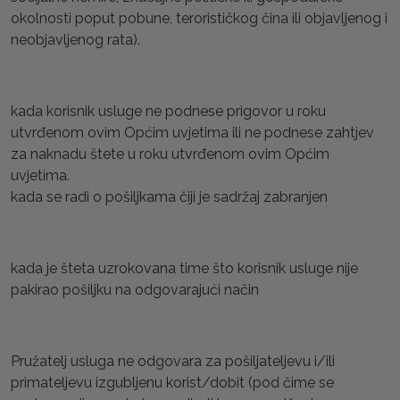
okolnosti poput pobune, terorističkog čina ili objavljenog i
neobjavljenog rata).
kada korisnik usluge ne podnese prigovor u roku
utvrđenom ovim Općim uvjetima ili ne podnese zahtjev
za naknadu štete u roku utvrđenom ovim Općim
uvjetima.
kada se radi o pošiljkama čiji je sadržaj zabranjen
kada je šteta uzrokovana time što korisnik usluge nije
pakirao pošiljku na odgovarajući način
Pružatelj usluga ne odgovara za pošiljateljevu i/ili
primateljevu izgubljenu korist/dobit (pod čime se