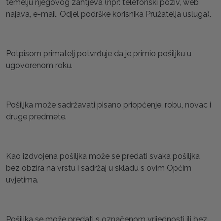
temelju njegovog zahtjeva (npr: telefonski poziv, web
najava, e-mail, Odjel podrške korisnika Pružatelja usluga).
Potpisom primatelj potvrđuje da je primio pošiljku u
ugovorenom roku.
Pošiljka može sadržavati pisano priopćenje, robu, novac i
druge predmete.
Kao izdvojena pošiljka može se predati svaka pošiljka
bez obzira na vrstu i sadržaj u skladu s ovim Općim
uvjetima.
Pošiljka se može predati s označenom vrijednosti ili bez