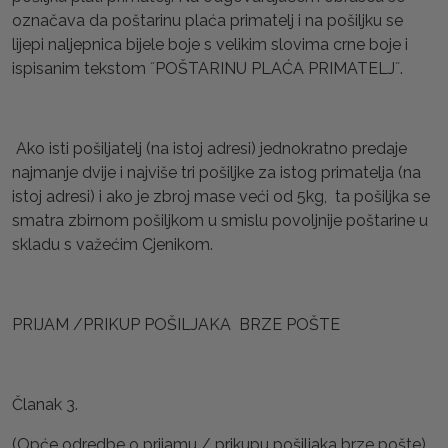
označava da poštarinu plaća primatelj i na pošiljku se
lijepi naljepnica bijele boje s velikim slovima crne boje i
ispisanim tekstom ˝POŠTARINU PLAĆA PRIMATELJ˝.
Ako isti pošiljatelj (na istoj adresi) jednokratno predaje
najmanje dvije i najviše tri pošiljke za istog primatelja (na
istoj adresi) i ako je zbroj mase veći od 5kg, ta pošiljka se
smatra zbirnom pošiljkom u smislu povoljnije poštarine u
skladu s važećim Cjenikom.
PRIJAM /PRIKUP POŠILJAKA BRZE POŠTE
Članak 3.
(Opće odredbe o prijamu / prikupu pošiljaka brze pošte)