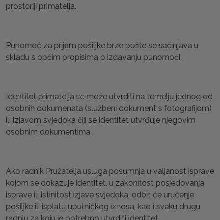
prostoriji primatelja.
Punomoć za prijam pošiljke brze pošte se sačinjava u
skladu s općim propisima o izdavanju punomoći.
Identitet primatelja se može utvrditi na temelju jednog od
osobnih dokumenata (službeni dokument s fotografijom)
ili izjavom svjedoka čiji se identitet utvrđuje njegovim
osobnim dokumentima.
Ako radnik Pružatelja usluga posumnja u valjanost isprave
kojom se dokazuje identitet, u zakonitost posjedovanja
isprave ili istinitost izjave svjedoka, odbit će uručenje
pošiljke ili isplatu uputničkog iznosa, kao i svaku drugu
radnju za koju je potrebno utvrditi identitet.