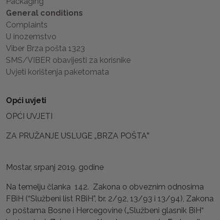
Packaging
General conditions
Complaints
U inozemstvo
Viber Brza pošta 1323
SMS/VIBER obavijesti za korisnike
Uvjeti korištenja paketomata
Opći uvjeti
OPĆI UVJETI
ZA PRUŽANJE USLUGE „BRZA POŠTA‟
Mostar, srpanj 2019. godine
Na temelju članka 142. Zakona o obveznim odnosima
FBiH (“Službeni list RBiH”, br. 2/92, 13/93 i 13/94), Zakona
o poštama Bosne i Hercegovine („Službeni glasnik BiH“