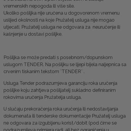
vremenskih nepogoda ili više sile.
Ukoliko pošiljka nije uručena u dogovorenom vremenu
uslijed okolnosti na koje Pružatelj usluga nije mogao
utjecati, Pružatelj usluga ne odgovara za neuručenje ili
kašnjenje u dostavi pošiljke.
Pošiljka se može predati s posebnom/dopunskom
uslugom TENDER. Na pošiljku se lijepi bijela naljepnica sa
crvenim tiskanim tekstom ˝TENDER˝ .
Usluga Tender podrazumjeva garanciju roka uručenja
pošiljke koju zahtjeva pošiljatelj sukladno definiranim
rokovima uručenja Pružatelja usluga.
U slučaju prekoračenja roka uručenja ili nedostavljanja
dokumenata ili tenderske dokumentacije Pružatelj usluga
ne odgovara za izgubljenu korist/dobit (pod čime se
podrazumijeva primjera radi, ali bez ograničenja u