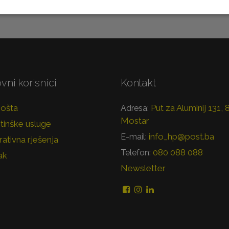
vni korisnici
Kontakt
pošta
Put za Aluminij 131,
Adresa:
Mostar
tinške usluge
info_hp@post.ba
E-mail:
ativna rješenja
080 088 088
Telefon:
ak
Newsletter