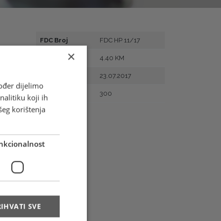
FDC Broj
FDC HP 11/17
×
Vrijednost
4.40 KM
Prvi dan
23.07.2017
ođer dijelimo
Naklada
300
alitiku koji ih
šeg korištenja
nkcionalnost
IHVATI SVE