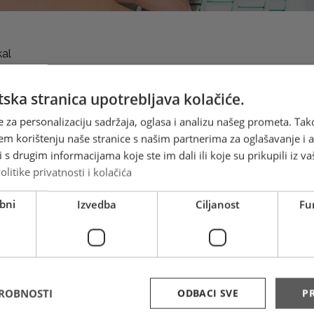
kal
ska stranica upotrebljava kolačiće.
e za personalizaciju sadržaja, oglasa i analizu našeg prometa. Tak
em korištenju naše stranice s našim partnerima za oglašavanje i an
s drugim informacijama koje ste im dali ili koje su prikupili iz va
olitike privatnosti i kolačića
bni
Izvedba
Ciljanost
Fu
DROBNOSTI
ODBACI SVE
PR