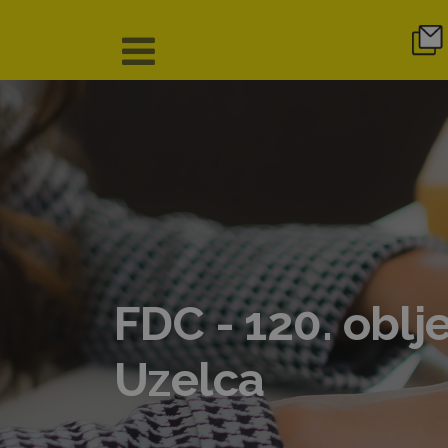
FDC - 120. oblj
Uzelca