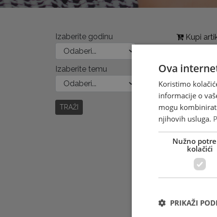
Izaberite godinu
Kupi arti
Ova internet
Izaberite temu
Koristimo kolačić
informacije o vaš
mogu kombinirati 
TRAŽI
njihovih usluga.
P
Nužno potre
kolačići
PRIKAŽI PO