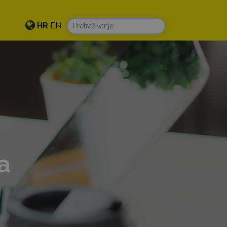
HR
EN
a