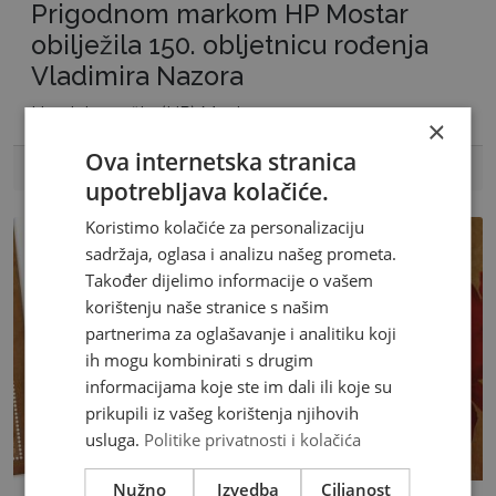
Prigodnom markom HP Mostar
obilježila 150. obljetnicu rođenja
Vladimira Nazora
Hrvatska pošta (HP) Mostar
×
Ova internetska stranica
29.05.2026
upotrebljava kolačiće.
Koristimo kolačiće za personalizaciju
sadržaja, oglasa i analizu našeg prometa.
Također dijelimo informacije o vašem
korištenju naše stranice s našim
partnerima za oglašavanje i analitiku koji
ih mogu kombinirati s drugim
informacijama koje ste im dali ili koje su
prikupili iz vašeg korištenja njihovih
usluga.
Politike privatnosti i kolačića
Nužno
Izvedba
Ciljanost