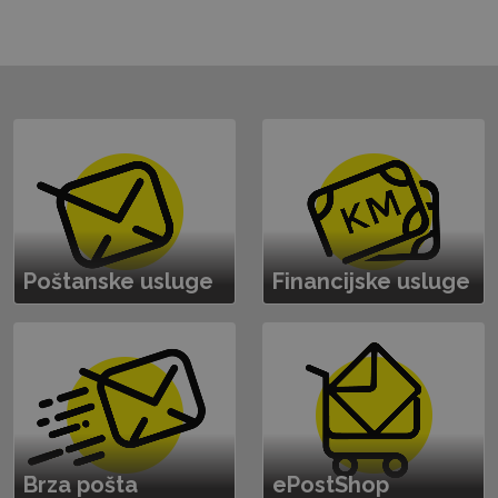
Poštanske usluge
Financijske usluge
Brza pošta
ePostShop