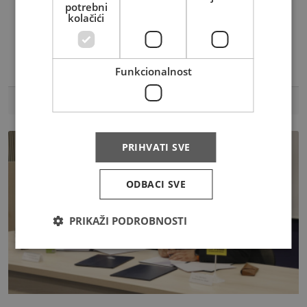
potrebni
kolačići
Ilirska kraljica Teuta na markama
HP Mostar
Hrvatska pošta (HP) Mostar
Funkcionalnost
21.05.2026
PRIHVATI SVE
ODBACI SVE
PRIKAŽI PODROBNOSTI