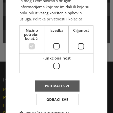
ih mogu kombinirati s drugim
informacijama koje ste im dali ili koje su
Web brzojav
prikupili iz vašeg korištenja njihovih
usluga.
Politike privatnosti i kolačića
Pronađi poštanski ured
Nužno
Izvedba
Ciljanost
potrebni
Pronađi poštanski sandučić
kolačići
Funkcionalnost
Privatni korisnici
PRIHVATI SVE
Pismo
Paket
ODBACI SVE
Financijske usluge