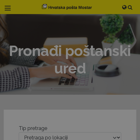
Pronađi poštanski
ured
Tip pretrage