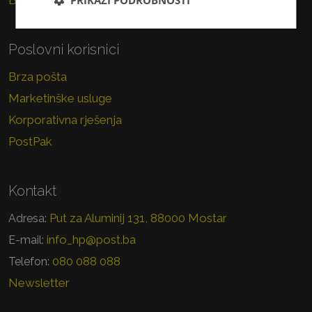
Brzojav
PRIKAŽI PODROBNOSTI
Poslovni korisnici
Brza pošta
Marketinške usluge
Korporativna rješenja
PostPak
Kontakt
Put za Aluminij 131, 88000 Mostar
Adresa:
info_hp@post.ba
E-mail:
080 088 088
Telefon:
Newsletter