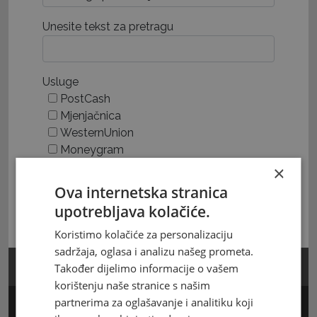
Unesite tekst za pretragu
Usluge
PostCash
Mjenjačnica
WesternUnion
Moneygram
UPP Nalog
×
Ova internetska stranica
Traži
upotrebljava kolačiće.
Koristimo kolačiće za personalizaciju
sadržaja, oglasa i analizu našeg prometa.
Kalkulator poštarine
Također dijelimo informacije o vašem
korištenju naše stranice s našim
partnerima za oglašavanje i analitiku koji
Kalkulator slanja novca