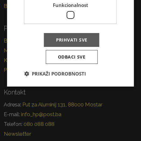
Funkcionalnost
Brzojav
Poslovni korisnici
PRIHVATI SVE
Brza pošta
Marketinške usluge
ODBACI SVE
Korporativna rješenja
PostPak
PRIKAŽI PODROBNOSTI
Kontakt
Put za Aluminij 131, 88000 Mostar
Adresa:
info_hp@post.ba
E-mail:
080 088 088
Telefon:
Newsletter