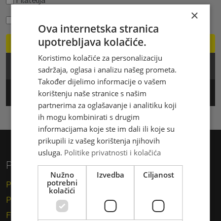
Filatelija
×
Poštanske usluge
Ova internetska stranica
upotrebljava kolačiće.
general.subscribe
Koristimo kolačiće za personalizaciju
Cjenik
sadržaja, oglasa i analizu našeg prometa.
Također dijelimo informacije o vašem
Track & Trace
korištenju naše stranice s našim
partnerima za oglašavanje i analitiku koji
ih mogu kombinirati s drugim
informacijama koje ste im dali ili koje su
prikupili iz vašeg korištenja njihovih
usluga.
Politike privatnosti i kolačića
Privatni korisnici
Nužno
Izvedba
Ciljanost
potrebni
Pismo
kolačići
Paket
Financijske usluge