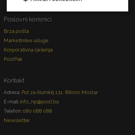
Poslovni korisnici
Brza pošta
Marketinške usluge
Korporativna rješenja
PostPak
Kontakt
Put za Aluminij 131, 88000 Mostar
Adresa:
info_hp@post.ba
E-mail:
080 088 088
Telefon:
Newsletter