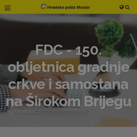
FDC - 150.
obljetnica gradnje
crkve i samostana
na Širokom Brijegu