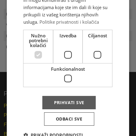
informacijama koje ste im dali ili koje su
prikupili iz vašeg korištenja njihovih
FDC Broj
FDC 3/96
usluga.
Politike privatnosti i kolačića
Vrijednost
1.40 KM
Nužno
Izvedba
Ciljanost
Prvi dan
23.07.1996
potrebni
kolačići
Naklada
3.000
Funkcionalnost
Privatni korisnici
PRIHVATI SVE
Pismo
Paket
ODBACI SVE
Financijske usluge
Brzojav
PRIKAŽI PODROBNOSTI