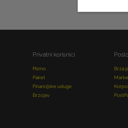
Privatni korisnici
Poslo
Pismo
Brza 
Paket
Marke
Financijske usluge
Korpor
Brzojav
PostP