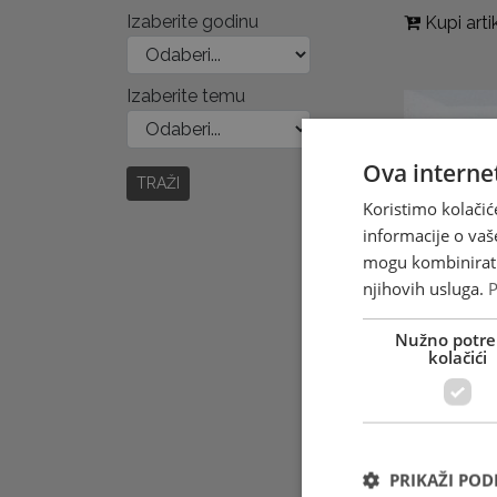
Izaberite godinu
Kupi arti
Izaberite temu
Ova internet
TRAŽI
Koristimo kolačić
informacije o vaš
mogu kombinirati 
njihovih usluga.
P
Nužno potre
kolačići
PRIKAŽI PO