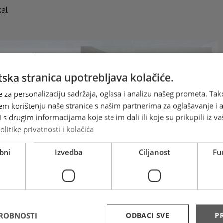
kal
ska stranica upotrebljava kolačiće.
e za personalizaciju sadržaja, oglasa i analizu našeg prometa. Tak
em korištenju naše stranice s našim partnerima za oglašavanje i an
s drugim informacijama koje ste im dali ili koje su prikupili iz va
olitike privatnosti i kolačića
bni
Izvedba
Ciljanost
Fu
DROBNOSTI
ODBACI SVE
PR