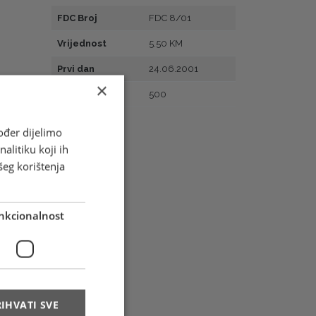
FDC Broj
FDC 8/01
Vrijednost
5.50 KM
Prvi dan
24.06.2001
×
Naklada
500
ođer dijelimo
alitiku koji ih
šeg korištenja
nkcionalnost
IHVATI SVE