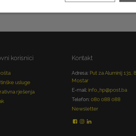
vni korisnici
Kontakt
pošta
Put za Aluminij 131,
Adresa:
Mostar
tinške usluge
info_hp@post.ba
E-mail:
ativna rješenja
080 088 088
Telefon:
ak
Newsletter