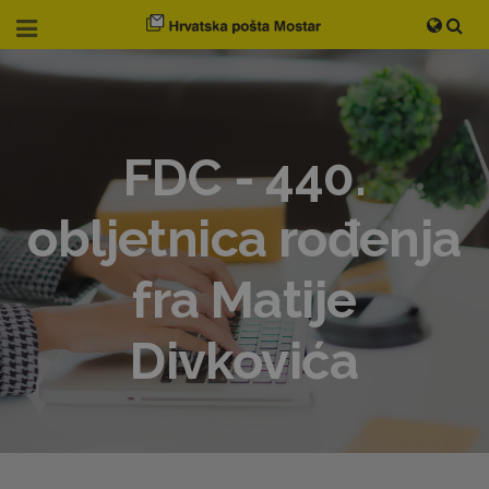
FDC - 440.
obljetnica rođenja
fra Matije
Divkovića