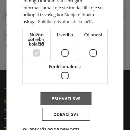
ih mogu kombinirati s drugim
informacijama koje ste im dali ili koje su
prikupili iz vašeg korištenja njihovih
FDC Broj
FDC 9/03
usluga.
Politike privatnosti i kolačića
Vrijednost
5.00 KM
Nužno
Izvedba
Ciljanost
Prvi dan
24.06.2003
potrebni
kolačići
Naklada
500
Funkcionalnost
Privatni korisnici
PRIHVATI SVE
Pismo
Paket
ODBACI SVE
Financijske usluge
Brzojav
PRIKAŽI PODROBNOSTI