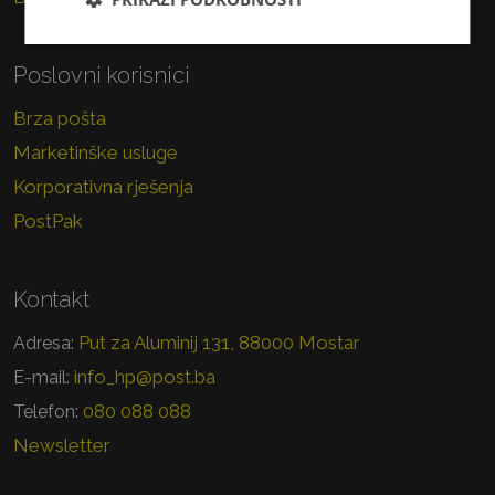
Poslovni korisnici
Brza pošta
Marketinške usluge
Korporativna rješenja
PostPak
Kontakt
Put za Aluminij 131, 88000 Mostar
Adresa:
info_hp@post.ba
E-mail:
080 088 088
Telefon:
Newsletter