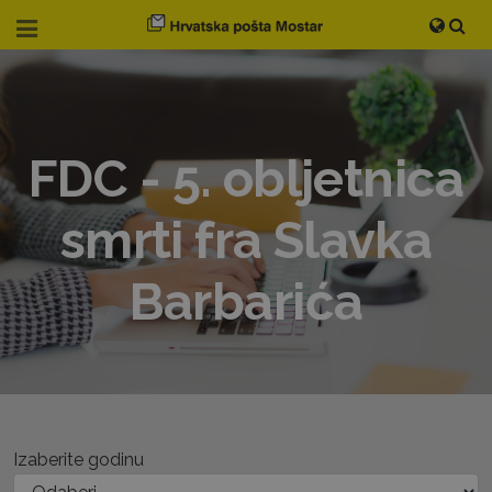
FDC - 5. obljetnica
smrti fra Slavka
Barbarića
Izaberite godinu