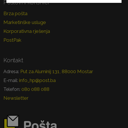
Poslovni korisnici
Brza pošta
Marketinške usluge
Korporativna rješenja
PostPak
Kontakt
Put za Aluminij 131, 88000 Mostar
Adresa:
info_hp@post.ba
E-mail:
080 088 088
Telefon:
Newsletter