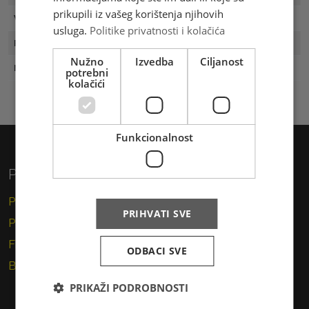
prikupili iz vašeg korištenja njihovih
Vrijednost
2.50 KM
usluga.
Politike privatnosti i kolačića
Prvi dan
24.11.2005
Nužno
Izvedba
Ciljanost
Naklada
1000
potrebni
kolačići
Funkcionalnost
Privatni korisnici
Pismo
PRIHVATI SVE
Paket
Financijske usluge
ODBACI SVE
Brzojav
PRIKAŽI PODROBNOSTI