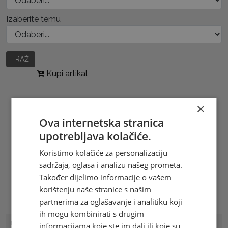
Izaberite temu
TRAŽI
Kupi artikal
×
Ova internetska stranica
upotrebljava kolačiće.
Koristimo kolačiće za personalizaciju
sadržaja, oglasa i analizu našeg prometa.
Također dijelimo informacije o vašem
korištenju naše stranice s našim
partnerima za oglašavanje i analitiku koji
ih mogu kombinirati s drugim
FDC Broj
FDC 15/05
informacijama koje ste im dali ili koje su