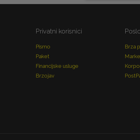
Privatni korisnici
Poslo
Pismo
Brza 
Paket
Marke
Financijske usluge
Korpor
Brzojav
PostP