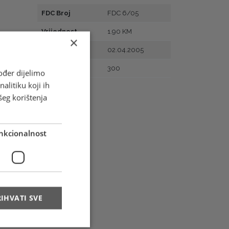
FDC Broj
FDC 6/05
Vrijednost
1.90 KM
×
Prvi dan
02.04.2005
Naklada
300
ođer dijelimo
alitiku koji ih
šeg korištenja
nkcionalnost
IHVATI SVE