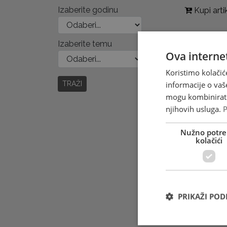
Izaberite godinu
Kupi arti
Izaberite temu
Ova internet
Koristimo kolačić
informacije o vaš
TRAŽI
mogu kombinirati 
njihovih usluga.
P
Nužno potre
kolačići
PRIKAŽI PO