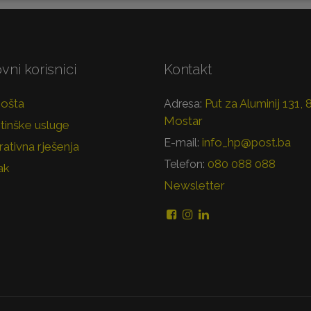
vni korisnici
Kontakt
pošta
Put za Aluminij 131,
Adresa:
Mostar
tinške usluge
info_hp@post.ba
E-mail:
ativna rješenja
080 088 088
Telefon:
ak
Newsletter