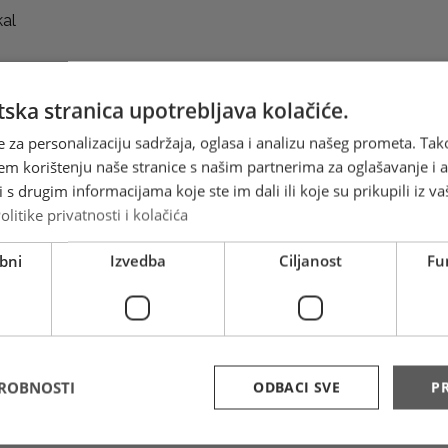
kal
ska stranica upotrebljava kolačiće.
e za personalizaciju sadržaja, oglasa i analizu našeg prometa. Tak
em korištenju naše stranice s našim partnerima za oglašavanje i an
s drugim informacijama koje ste im dali ili koje su prikupili iz va
olitike privatnosti i kolačića
bni
Izvedba
Ciljanost
Fu
DROBNOSTI
ODBACI SVE
PR