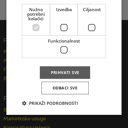
Nužno
Izvedba
Ciljanost
potrebni
kolačići
Privatni korisnici
Funkcionalnost
Pismo
Paket
Financijske usluge
PRIHVATI SVE
Brzojav
ODBACI SVE
Poslovni korisnici
PRIKAŽI PODROBNOSTI
Brza pošta
Marketinške usluge
Korporativna rješenja