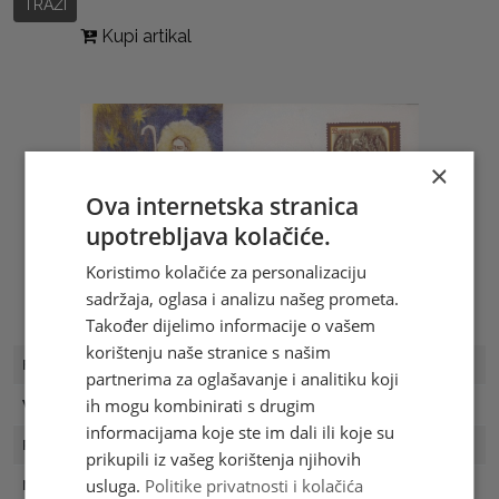
TRAŽI
Kupi artikal
×
Ova internetska stranica
upotrebljava kolačiće.
Koristimo kolačiće za personalizaciju
sadržaja, oglasa i analizu našeg prometa.
Također dijelimo informacije o vašem
korištenju naše stranice s našim
FDC Broj
FDC 14/01
partnerima za oglašavanje i analitiku koji
ih mogu kombinirati s drugim
Vrijednost
2.00 KM
informacijama koje ste im dali ili koje su
Prvi dan
08.12.2001
prikupili iz vašeg korištenja njihovih
usluga.
Politike privatnosti i kolačića
Naklada
500