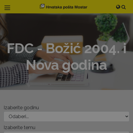
FDC - Božić 2004. i
Nova godina
Izaberite godinu
Izaberite temu