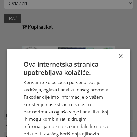
TRAŽI
Kupi artikal
×
Ova internetska stranica
upotrebljava kolačiće.
Koristimo kolačiće za personalizaciju
sadržaja, oglasa i analizu našeg prometa.
Također dijelimo informacije o vašem
korištenju naše stranice s našim
partnerima za oglašavanje i analitiku koji
FDC Broj
FDC 17/04
ih mogu kombinirati s drugim
informacijama koje ste im dali ili koje su
Vrijednost
3.00 KM
prikupili iz vašeg korištenja njihovih