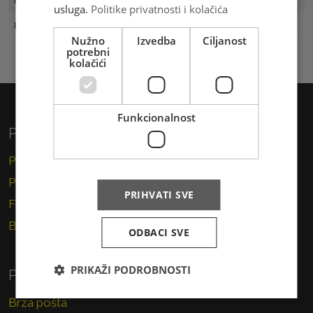
Prvi dan
04.12.2004
usluga.
Politike privatnosti i kolačića
Naklada
400
Nužno
Izvedba
Ciljanost
potrebni
kolačići
Funkcionalnost
Privatni korisnici
Pismo
Paket
PRIHVATI SVE
Financijske usluge
Brzojav
ODBACI SVE
PRIKAŽI PODROBNOSTI
Poslovni korisnici
Brza pošta