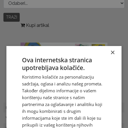
TRAŽI
Kupi artikal
×
Ova internetska stranica
upotrebljava kolačiće.
Koristimo kolačiće za personalizaciju
sadržaja, oglasa i analizu našeg prometa.
Također dijelimo informacije o vašem
korištenju naše stranice s našim
partnerima za oglašavanje i analitiku koji
FDC Broj
FDC 16/05
ih mogu kombinirati s drugim
informacijama koje ste im dali ili koje su
Vrijednost
2.50 KM
prikupili iz vašeg korištenja njihovih