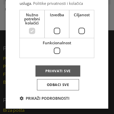
Prvi dan
04.12.2005
usluga.
Politike privatnosti i kolačića
Naklada
500
Nužno
Izvedba
Ciljanost
potrebni
kolačići
Funkcionalnost
Privatni korisnici
Pismo
Paket
PRIHVATI SVE
Financijske usluge
Brzojav
ODBACI SVE
PRIKAŽI PODROBNOSTI
Poslovni korisnici
Brza pošta