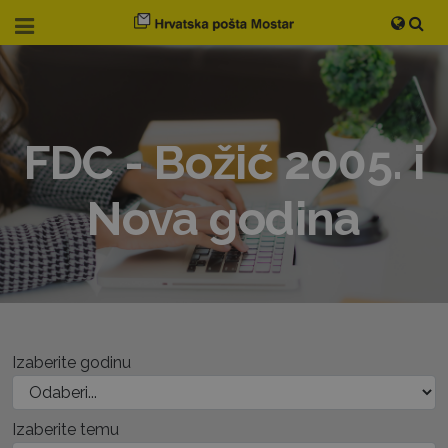
FDC - Božić 2005. i
Nova godina
Izaberite godinu
Izaberite temu