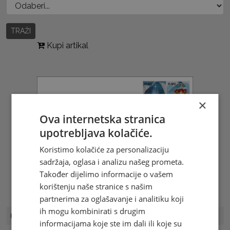
TRAŽI
Kupi artikal
×
Ova internetska stranica
upotrebljava kolačiće.
Koristimo kolačiće za personalizaciju
sadržaja, oglasa i analizu našeg prometa.
Također dijelimo informacije o vašem
korištenju naše stranice s našim
partnerima za oglašavanje i analitiku koji
ih mogu kombinirati s drugim
FDC Broj
FDC HP 18/19
informacijama koje ste im dali ili koje su