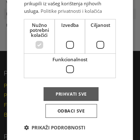
prikupili iz vašeg korištenja njihovih
Vrijednost
3.30 KM
usluga.
Politike privatnosti i kolačića
Prvi dan
01.12.2019
Nužno
Izvedba
Ciljanost
Naklada
100
potrebni
kolačići
Funkcionalnost
Privatni korisnici
Pismo
PRIHVATI SVE
Paket
Financijske usluge
ODBACI SVE
Brzojav
PRIKAŽI PODROBNOSTI
Poslovni korisnici