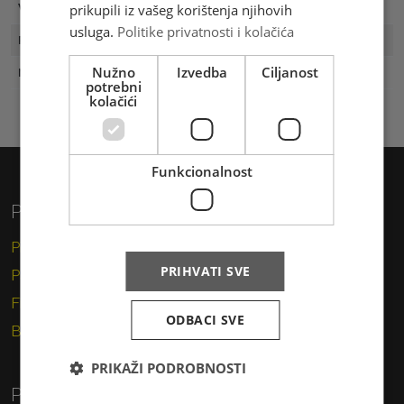
prikupili iz vašeg korištenja njihovih
Vrijednost
4,80 KM
usluga.
Politike privatnosti i kolačića
Prvi dan
01.12.2023
Nužno
Izvedba
Ciljanost
Naklada
100 komada
potrebni
kolačići
Funkcionalnost
Privatni korisnici
Pismo
PRIHVATI SVE
Paket
Financijske usluge
ODBACI SVE
Brzojav
PRIKAŽI PODROBNOSTI
Poslovni korisnici