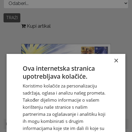
TRAŽI
Kupi artikal
×
Ova internetska stranica
upotrebljava kolačiće.
Koristimo kolačiće za personalizaciju
sadržaja, oglasa i analizu našeg prometa.
Također dijelimo informacije o vašem
korištenju naše stranice s našim
partnerima za oglašavanje i analitiku koji
ih mogu kombinirati s drugim
FDC Broj
FDC 13/23
informacijama koje ste im dali ili koje su