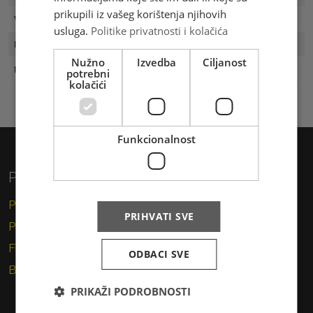
prikupili iz vašeg korištenja njihovih
Vrijednost
2.40 KM
usluga.
Politike privatnosti i kolačića
Prvi dan
09.10.2018
Nužno
Izvedba
Ciljanost
Naklada
300
potrebni
kolačići
Funkcionalnost
Privatni korisnici
Pismo
PRIHVATI SVE
Paket
Financijske usluge
ODBACI SVE
Brzojav
PRIKAŽI PODROBNOSTI