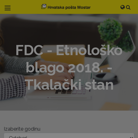
FDC - Etnološko
blago 2018. -
Tkalački stan
Izaberite godinu