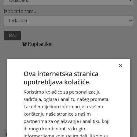
Izaberite temu
TRAŽI
Kupi artikal
×
Ova internetska stranica
upotrebljava kolačiće.
Koristimo kolačiće za personalizaciju
sadržaja, oglasa i analizu našeg prometa.
Također dijelimo informacije o vašem
korištenju naše stranice s našim
partnerima za oglašavanje i analitiku koji
ih mogu kombinirati s drugim
FDC Broj
FDC HP 12/18
informacijama koje ste im dali ili koje su