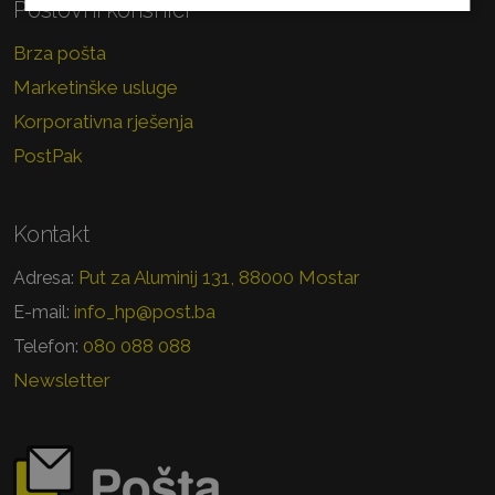
Poslovni korisnici
Brza pošta
Marketinške usluge
Korporativna rješenja
PostPak
Kontakt
Put za Aluminij 131, 88000 Mostar
Adresa:
info_hp@post.ba
E-mail:
080 088 088
Telefon:
Newsletter