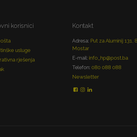
vni korisnici
Kontakt
pošta
Put za Aluminij 131,
Adresa:
Mostar
tinške usluge
info_hp@post.ba
E-mail:
ativna rješenja
080 088 088
Telefon:
ak
Newsletter