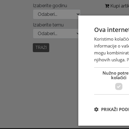
Izaberite godinu
Kupi arti
Izaberite temu
Ova internet
Koristimo kolačić
informacije o vaš
TRAŽI
mogu kombinirati 
njihovih usluga.
P
Nužno potre
kolačići
PRIKAŽI PO