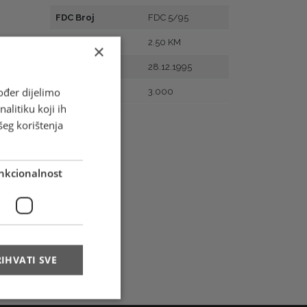
FDC Broj
FDC 5/95
Vrijednost
2.50 KM
×
Prvi dan
28.12.1995
ođer dijelimo
Naklada
3.000
alitiku koji ih
šeg korištenja
nkcionalnost
IHVATI SVE