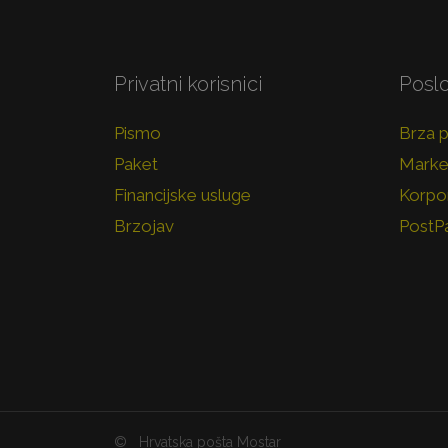
Privatni korisnici
Poslo
Pismo
Brza 
Paket
Marke
Financijske usluge
Korpor
Brzojav
PostP
©
Hrvatska pošta Mostar