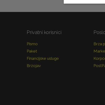
Privatni korisnici
Poslo
Pismo
Brza 
Paket
Marke
Financijske usluge
Korpor
Brzojav
PostP