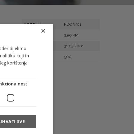
FDC Broj
FDC 3/01
×
Vrijednost
3.50 KM
Prvi dan
31.03.2001
ođer dijelimo
alitiku koji ih
Naklada
500
šeg korištenja
nkcionalnost
IHVATI SVE