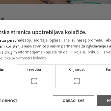
kal
ska stranica upotrebljava kolačiće.
e za personalizaciju sadržaja, oglasa i analizu našeg prometa. Tak
em korištenju naše stranice s našim partnerima za oglašavanje i an
s drugim informacijama koje ste im dali ili koje su prikupili iz va
olitike privatnosti i kolačića
bni
Izvedba
Ciljanost
Fu
DROBNOSTI
ODBACI SVE
PR