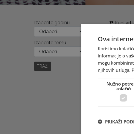
Izaberite godinu
Kupi arti
Ova internet
Izaberite temu
Koristimo kolačić
informacije o vaš
mogu kombinirati 
TRAŽI
njihovih usluga.
P
Nužno potre
kolačići
PRIKAŽI PO