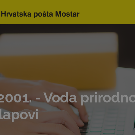
001. - Voda prirodn
slapovi