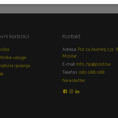
vni korisnici
Kontakt
pošta
Put za Aluminij 131,
Adresa:
Mostar
tinške usluge
info_hp@post.ba
E-mail:
ativna rješenja
080 088 088
Telefon:
ak
Newsletter