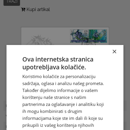
TRAŽI
Kupi artikal
×
Ova internetska stranica
upotrebljava kolačiće.
Koristimo kolačiće za personalizaciju
sadržaja, oglasa i analizu našeg prometa.
Također dijelimo informacije o vašem
korištenju naše stranice s našim
partnerima za oglašavanje i analitiku koji
FDC Broj
FDC 14/20
ih mogu kombinirati s drugim
Vrijednost
6,90 KM
informacijama koje ste im dali ili koje su
prikupili iz vašeg korištenja njihovih
Prvi dan
01.11.2020