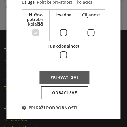
usluga.
Politike privatnosti i kolačića
Naklada
100 komada
Nužno
Izvedba
Ciljanost
potrebni
kolačići
Funkcionalnost
Privatni korisnici
Pismo
Paket
PRIHVATI SVE
Financijske usluge
Brzojav
ODBACI SVE
PRIKAŽI PODROBNOSTI
Poslovni korisnici
Brza pošta