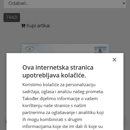
TRAŽI
Kupi artikal
×
Ova internetska stranica
upotrebljava kolačiće.
Koristimo kolačiće za personalizaciju
sadržaja, oglasa i analizu našeg prometa.
Također dijelimo informacije o vašem
korištenju naše stranice s našim
partnerima za oglašavanje i analitiku koji
ih mogu kombinirati s drugim
FDC Broj
FDC 9/20
informacijama koje ste im dali ili koje su