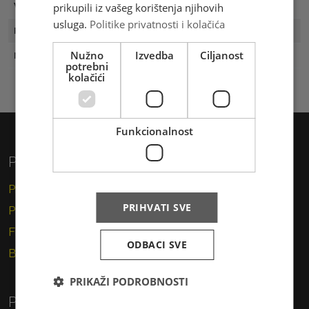
prikupili iz vašeg korištenja njihovih
Vrijednost
3,00 KM
usluga.
Politike privatnosti i kolačića
Prvi dan
01.06.2020
Nužno
Izvedba
Ciljanost
Naklada
300 komada
potrebni
kolačići
Funkcionalnost
Privatni korisnici
Pismo
PRIHVATI SVE
Paket
Financijske usluge
ODBACI SVE
Brzojav
PRIKAŽI PODROBNOSTI
Poslovni korisnici