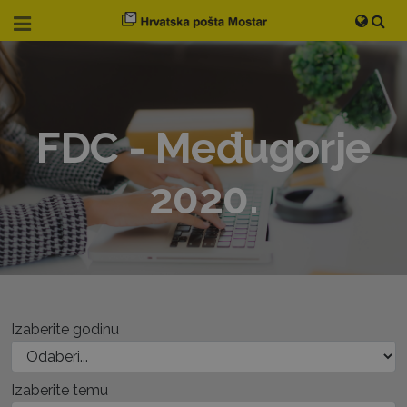
FDC - Međugorje
2020.
Izaberite godinu
Izaberite temu