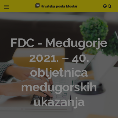
FDC - Međugorje
2021. – 40.
obljetnica
međugorskih
ukazanja