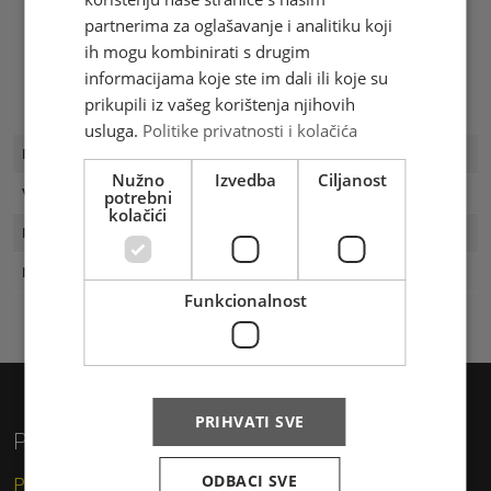
partnerima za oglašavanje i analitiku koji
ih mogu kombinirati s drugim
informacijama koje ste im dali ili koje su
prikupili iz vašeg korištenja njihovih
usluga.
Politike privatnosti i kolačića
FDC Broj
FDC 9/21
Nužno
Izvedba
Ciljanost
Vrijednost
3.00 KM
potrebni
kolačići
Prvi dan
01.06.2021
Naklada
200
Funkcionalnost
PRIHVATI SVE
Privatni korisnici
ODBACI SVE
Pismo