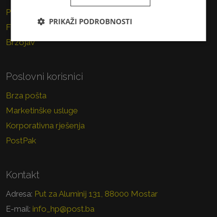
Paket
PRIKAŽI PODROBNOSTI
Financijske usluge
Brzojav
Poslovni korisnici
Brza pošta
Marketinške usluge
Korporativna rješenja
PostPak
Kontakt
Put za Aluminij 131, 88000 Mostar
Adresa:
info_hp@post.ba
E-mail: