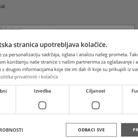
kal
ska stranica upotrebljava kolačiće.
e za personalizaciju sadržaja, oglasa i analizu našeg prometa. Tak
em korištenju naše stranice s našim partnerima za oglašavanje i an
s drugim informacijama koje ste im dali ili koje su prikupili iz va
olitike privatnosti i kolačića
bni
Izvedba
Ciljanost
Fu
DROBNOSTI
ODBACI SVE
PR