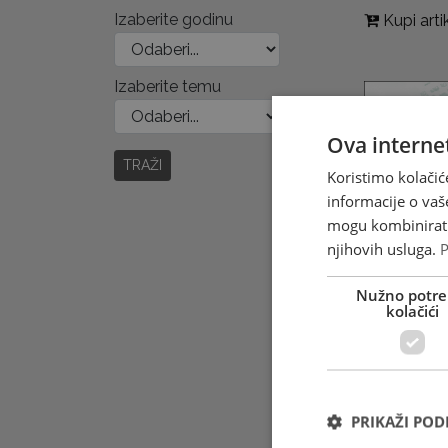
Izaberite godinu
Kupi arti
Izaberite temu
Ova internet
TRAŽI
Koristimo kolačić
informacije o vaš
mogu kombinirati 
njihovih usluga.
P
Nužno potre
kolačići
PRIKAŽI PO