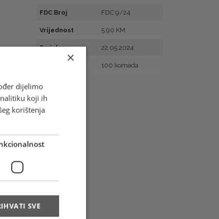
FDC Broj
FDC 9/24
Vrijednost
5.90 KM
Prvi dan
22.05.2024
×
Naklada
100 komada
ođer dijelimo
alitiku koji ih
šeg korištenja
nkcionalnost
IHVATI SVE