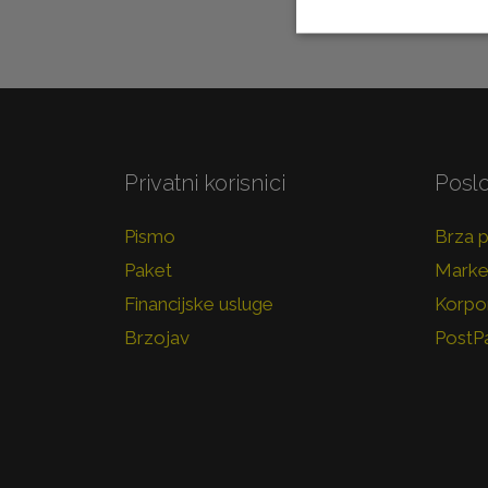
Privatni korisnici
Poslo
Pismo
Brza 
Paket
Marke
Financijske usluge
Korpor
Brzojav
PostP