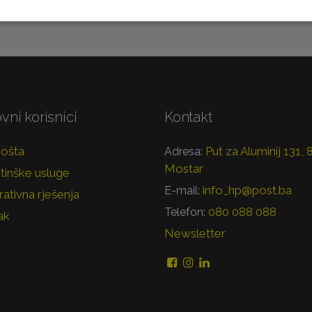
vni korisnici
Kontakt
pošta
Put za Aluminij 131,
Adresa:
Mostar
tinške usluge
info_hp@post.ba
E-mail:
ativna rješenja
080 088 088
Telefon:
ak
Newsletter