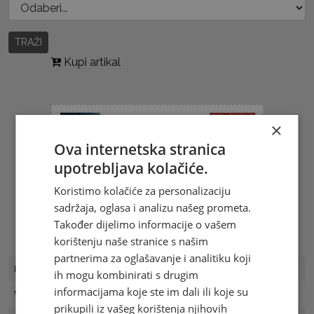
TRAŽI
Kupi artikal
×
Ova internetska stranica
upotrebljava kolačiće.
Koristimo kolačiće za personalizaciju
sadržaja, oglasa i analizu našeg prometa.
Također dijelimo informacije o vašem
korištenju naše stranice s našim
partnerima za oglašavanje i analitiku koji
FDC Broj
FDC 10/03
ih mogu kombinirati s drugim
informacijama koje ste im dali ili koje su
Vrijednost
2.00 KM
prikupili iz vašeg korištenja njihovih