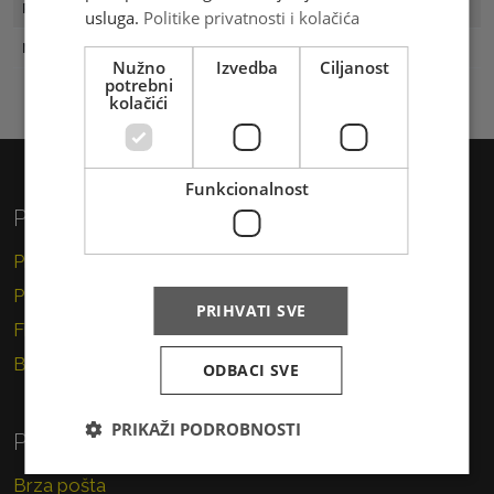
Prvi dan
20.08.2003
usluga.
Politike privatnosti i kolačića
Naklada
200
Nužno
Izvedba
Ciljanost
potrebni
kolačići
Funkcionalnost
Privatni korisnici
Pismo
Paket
PRIHVATI SVE
Financijske usluge
Brzojav
ODBACI SVE
PRIKAŽI PODROBNOSTI
Poslovni korisnici
Brza pošta