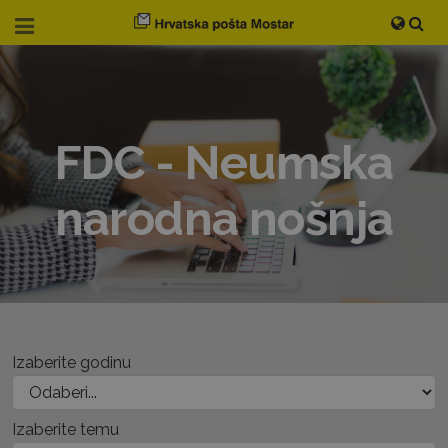
FDC - Neumska
narodna nošnja
Izaberite godinu
Izaberite temu