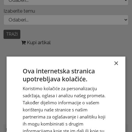
Izaberite temu
TRAŽI
Kupi artikal
×
Ova internetska stranica
upotrebljava kolačiće.
Koristimo kolačiće za personalizaciju
sadržaja, oglasa i analizu našeg prometa.
Također dijelimo informacije o vašem
korištenju naše stranice s našim
partnerima za oglašavanje i analitiku koji
ih mogu kombinirati s drugim
FDC Broj
FDC 13/01
informacijama koje ste im dali ili koje su