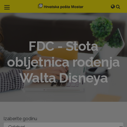
FDC - Stota
obljetnica rođenja
Walta Disneya
Izaberite godinu