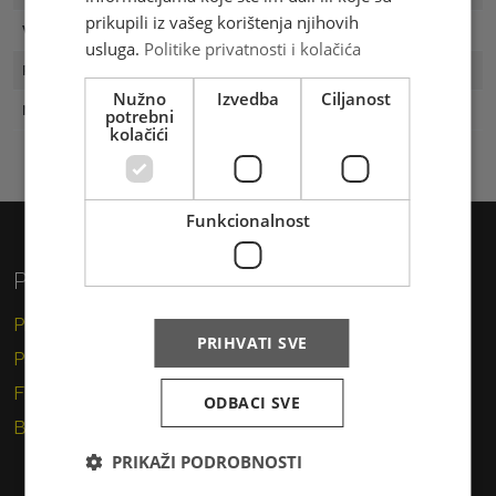
prikupili iz vašeg korištenja njihovih
Vrijednost
3.00 KM
usluga.
Politike privatnosti i kolačića
Prvi dan
05.12.2001
Nužno
Izvedba
Ciljanost
Naklada
500
potrebni
kolačići
Funkcionalnost
Privatni korisnici
Pismo
PRIHVATI SVE
Paket
Financijske usluge
ODBACI SVE
Brzojav
PRIKAŽI PODROBNOSTI