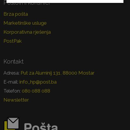
Poslovni korisnici
Brza pošta
Marketinške usluge
Korporativna rješenja
PostPak
Kontakt
Put za Aluminij 131, 88000 Mostar
Adresa:
info_hp@post.ba
E-mail:
080 088 088
Telefon:
Newsletter