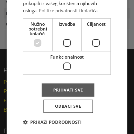
prikupili iz vašeg korištenja njihovih
Vrijednost
4.40 KM
usluga.
Politike privatnosti i kolačića
Prvi dan
31.05.2019
Nužno
Izvedba
Ciljanost
Naklada
300
potrebni
kolačići
Funkcionalnost
Privatni korisnici
Pismo
PRIHVATI SVE
Paket
Financijske usluge
ODBACI SVE
Brzojav
PRIKAŽI PODROBNOSTI
Poslovni korisnici