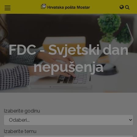
FDC - Svjetski dan
nepušenja
Izaberite godinu
Izaberite temu