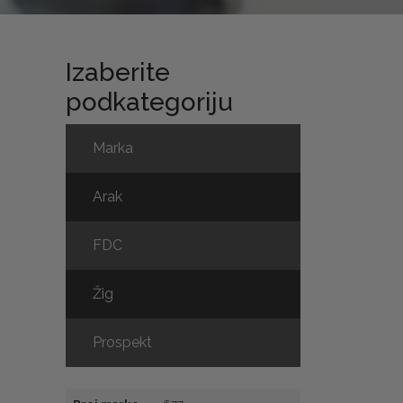
Izaberite
podkategoriju
Marka
Arak
FDC
Žig
Prospekt