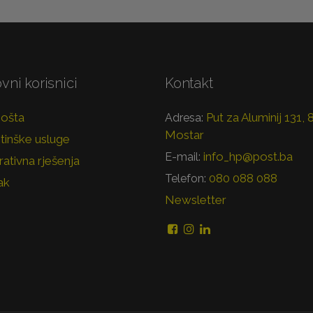
vni korisnici
Kontakt
pošta
Put za Aluminij 131,
Adresa:
Mostar
tinške usluge
info_hp@post.ba
E-mail:
ativna rješenja
080 088 088
Telefon:
ak
Newsletter