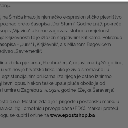
sanju.
caj na Šimića imalo je njemačko ekspresionističko pjesništvo
upoznao preko časopisa „Der Sturm“. Godine 1917. pokreće
asopis „Vijavica“ u kome zagovara slobodu umjetnosti i
anje književnosti te je izložen negativnim kritikama. Pokrenuo
časopisa - „Juriš“ i „Književnik“, a s Milanom Begovićem
ređivao „Savremenik“.
ina zbirka pjesama „Preobraženja“, objavljena 1920. godine,
u vrh novije hrvatske lirike. Iako je živio siromašno i u
egzistencijalnim prilikama, iza njega je ostao iznimno
jiževni opus. Nakon teške upale pluća obolio je od
 i umire u Zagrebu 2. 5. 1925. godine. (Željka Šaravanja)
šta d.o.o. Mostar izdala je 1 prigodnu poštansku marku u
araka, žig i omotnicu prvoga dana (FDC). Marke i prateći
ogu se kupiti i online na
www.epostshop.ba