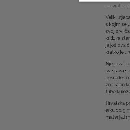
posvetio pi
Veliki utje
s kojim se 
svoj prvi č
kritizira st
je još dva 
kratko je u
Njegova jed
svrstava se 
nesređenim 
značajan kn
tuberkuloze
Hrvatska po
arku od 9 m
materijali m