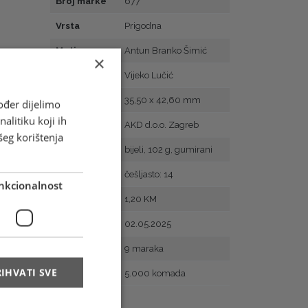
Broj marke
677
Vrsta
Prigodna
Motiv
Antun Branko Šimić
×
Autor
Vijeko Lučić
Veličina
35,50 x 42,60 mm
ođer dijelimo
alitiku koji ih
Tisak
AKD d.o.o. Zagreb
šeg korištenja
Papir
bijeli, 102 g, gumirani
Zupčanje
češljasto: 14
nkcionalnost
Vrijednost
1,20 KM
Prvi dan
02.05.2025
Arak
9 maraka
IHVATI SVE
Naklada
5.000 komada