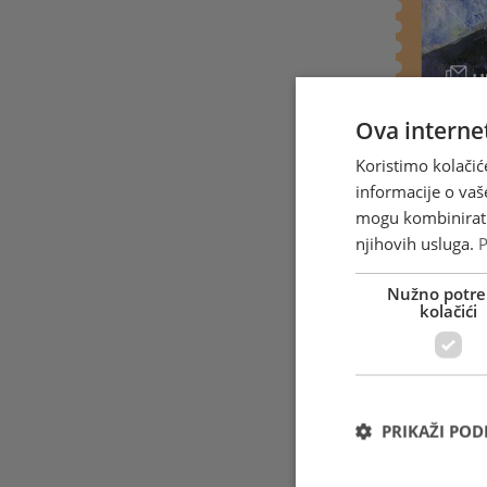
Ova internet
Koristimo kolačić
informacije o vaš
mogu kombinirati 
njihovih usluga.
P
Veliki hrvat
Nužno potre
najistaknut
kolačići
11. 1898. g
Franjevačko
gimnazije u
donjogradsk
časopisu „L
PRIKAŽI PO
1917. Nakon
učenicima n