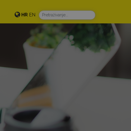
HR
EN