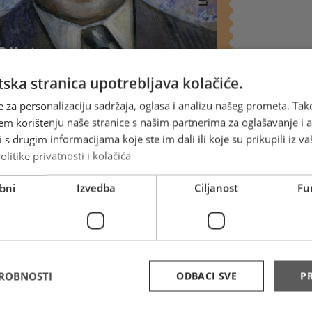
ska stranica upotrebljava kolačiće.
e za personalizaciju sadržaja, oglasa i analizu našeg prometa. Tak
em korištenju naše stranice s našim partnerima za oglašavanje i an
s drugim informacijama koje ste im dali ili koje su prikupili iz va
olitike privatnosti i kolačića
ski pjesnik, kritičar i prevoditelj Antun Branko Šimić, jedan od
bni
Izvedba
Ciljanost
Fu
ijih hrvatskih pjesnika modernizma, rođen je u Drinovcima 18.
odine. Nakon što je u Širokom Brijegu završio tri razreda na
j klasičnoj gimnaziji kratko boravi u Mostaru, četvrti razred
pisuje u Vinkovcima, a školovanje nastavlja u zagrebačkoj
oj gimnaziji. Već s petnaest godina objavljuje pjesmu u
uč“, a rane pjesme pejzažne lirike objavljuje od 1913. do
DROBNOSTI
ODBACI SVE
PR
 što je morao napustiti gimnaziju, jer školske vlasti
isu dopuštale izdavanje javnih tiskovina, u potpunosti se