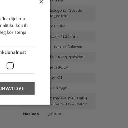
×
Vrsta
Prigodna
Motiv
Međugorje - Svetište
Kraljice Mira
ođer dijelimo
alitiku koji ih
Autor
Ivica Šiško
šeg korištenja
Veličina
24,14 x 31,24 mm
Tisak
Zrinski d.d. Čakovec
nkcionalnost
Papir
bijeli, 102 g, gumirani
Zupčanje
češljasto: 14
Vrijednost
3.00 KM
IHVATI SVE
Prvi dan
24.06.1996
Arak
30 maraka, mali arak 4
marke, karnet 4 marke
Naklada
300000