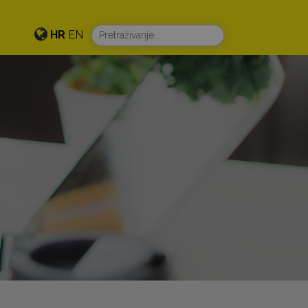
HR
EN