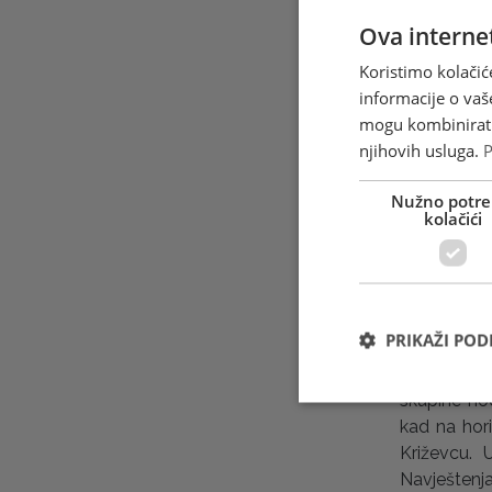
Ova internet
Prošlo je 
Koristimo kolačić
je u tom b
informacije o vaš
bi : Istinsk
mogu kombinirati 
reći da se
njihovih usluga.
P
desetke m
tajanstvena
Nužno potre
našem vrem
kolačići
materijalni
upućuje n
neprijatel
mjesto. Tko
PRIKAŽI PO
nostalgiju 
vide obris
skupine ho
kad na hor
Križevcu. 
Navještenj