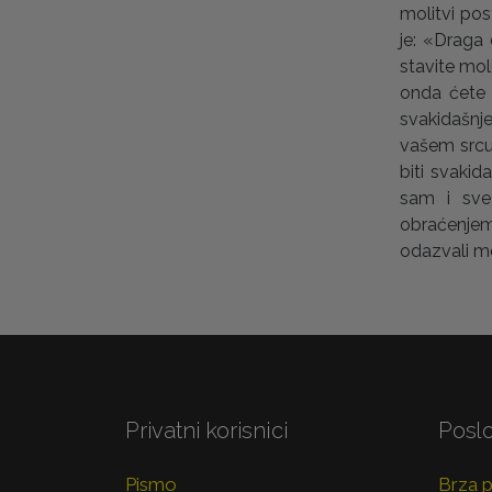
molitvi pos
je: «Draga
stavite mol
onda ćete 
svakidašnje
vašem srcu 
biti svakid
sam i sve
obraćenje
odazvali m
Privatni korisnici
Poslo
Pismo
Brza 