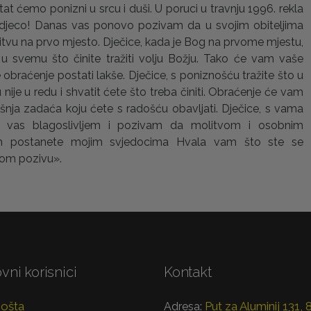
tat ćemo ponizni u srcu i duši. U poruci u travnju 1996. rekla
 djeco! Danas vas ponovo pozivam da u svojim obiteljima
itvu na prvo mjesto. Dječice, kada je Bog na prvome mjestu,
u svemu što činite tražiti volju Božju. Tako će vam vaše
 obraćenje postati lakše. Dječice, s poniznošću tražite što u
nije u redu i shvatit ćete što treba činiti. Obraćenje će vam
ašnja zadaća koju ćete s radošću obavljati. Dječice, s vama
 vas blagoslivljem i pozivam da molitvom i osobnim
m postanete mojim svjedocima Hvala vam što ste se
om pozivu».
vni korisnici
Kontakt
pošta
Put za Aluminij 131,
Adresa: