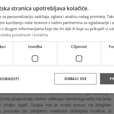
ska stranica upotrebljava kolačiće.
petnaest godina od Gospinih ukazanja u Međugorju. Što nam
e za personalizaciju sadržaja, oglasa i analizu našeg prometa. Tak
urnom vremenu značilo Međugorje? Kratak odgovor glasio
em korištenju naše stranice s našim partnerima za oglašavanje i an
i izvor prave vjere, molitve, posta, obraćenja i mira. Dosta je
s drugim informacijama koje ste im dali ili koje su prikupili iz va
 u maleno selo između gora u kršnoj Hercegovini slilo na
olitike privatnosti i kolačića
ilijuna hodočasnika. Ljude je u Međugorje privukla
 «Žena iz vječnosti» - Blažena djevica Marija. Ona je izazov
bni
Izvedba
Ciljanost
Fu
enu, našoj žurbi, našoj nestrpljivosti i našoj želji za
m dobrima. Majka svih ljudi pokazuje čovječanstvu nov život,
as na ljubav prema bližnjemu, odvraća nas od mržnje i
jstva. Mnogi su rekli da je Međugorje zaista proročansko
 se jednom napojio u njemu istinske vjere, osjećat će pravu
DROBNOSTI
ODBACI SVE
PR
za tim svetim mjestom. U ljude ulazi sigurnost kada iz daljine
e međugorske crkve sv. Jakova, kada na istoku primijete
dočasnika kako hrle na Podbrdo, mjesto prvoga ukazanja i
izontu prepoznaju obrise velikoga kamenoga križa na brdu
U ožujku 1996. Gospa nas je svojoj poruci, na blagdan
a, pozvala da otkrijemo vrednote obiteljske molitve. U