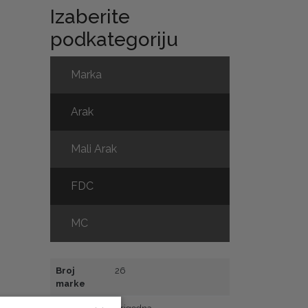
Izaberite
podkategoriju
Marka
Arak
Mali Arak
FDC
MC
Broj
26
marke