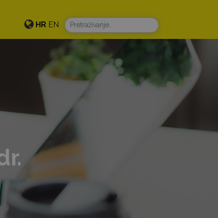
HR
EN
dr.