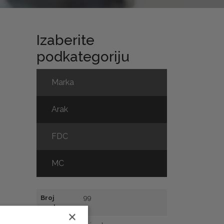
Izaberite
podkategoriju
Marka
Arak
FDC
MC
Broj
99
marke
×