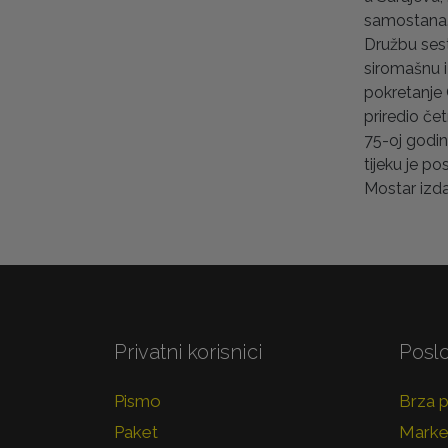
samostana. 
Družbu sest
siromašnu i
pokretanje 
priredio če
75-oj godin
tijeku je p
Mostar izd
Privatni korisnici
Poslo
Pismo
Brza 
Paket
Marke