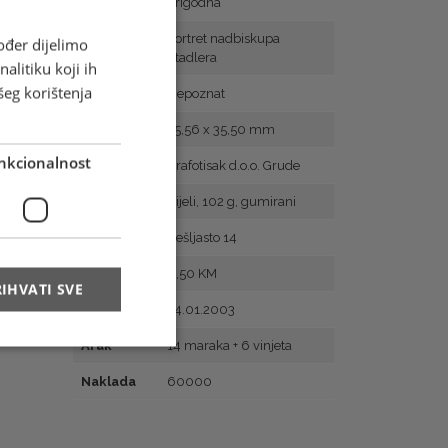
Vrsta
Prigodna
Motiv
Portret nadbiskupa
ođer dijelimo
Stadlera
alitiku koji ih
šeg korištenja
Autor
Nepoznat
Veličina
25,56 x 35,50 mm
nkcionalnost
Tisak
Grafotisak d.o.o. Grude
Papir
Bijeli, 102 g, gumirani
Zupčanje
Češljasto 14
Vrijednost
0,50 KM
IHVATI SVE
Prvi dan
24.01.2003
Arak
14 maraka + 6 vinjeta
Naklada
60000