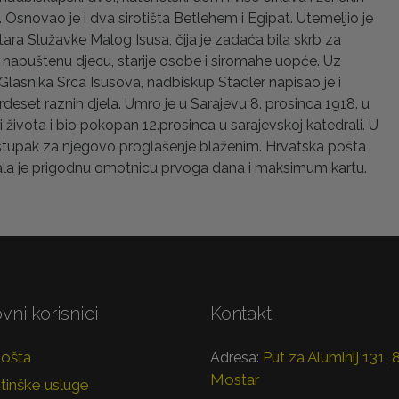
Osnovao je i dva sirotišta Betlehem i Egipat. Utemeljio je
ara Služavke Malog Isusa, čija je zadaća bila skrb za
 napuštenu djecu, starije osobe i siromahe uopće. Uz
Glasnika Srca Isusova, nadbiskup Stadler napisao je i
trdeset raznih djela. Umro je u Sarajevu 8. prosinca 1918. u
i života i bio pokopan 12.prosinca u sarajevskoj katedrali. U
ostupak za njegovo proglašenje blaženim. Hrvatska pošta
ala je prigodnu omotnicu prvoga dana i maksimum kartu.
vni korisnici
Kontakt
pošta
Put za Aluminij 131,
Adresa:
Mostar
tinške usluge