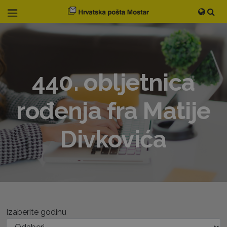
440. obljetnica
rođenja fra Matije
Divkovića
Izaberite godinu