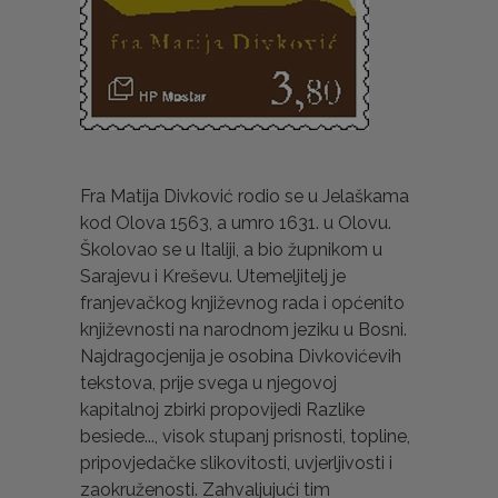
Fra Matija Divković rodio se u Jelaškama
kod Olova 1563, a umro 1631. u Olovu.
Školovao se u Italiji, a bio župnikom u
Sarajevu i Kreševu. Utemeljitelj je
franjevačkog književnog rada i općenito
književnosti na narodnom jeziku u Bosni.
Najdragocjenija je osobina Divkovićevih
tekstova, prije svega u njegovoj
kapitalnoj zbirki propovijedi Razlike
besiede..., visok stupanj prisnosti, topline,
pripovjedačke slikovitosti, uvjerljivosti i
zaokruženosti. Zahvaljujući tim