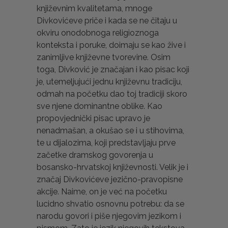
književnim kvalitetama, mnoge
Divkovićeve priče i kada se ne čitaju u
okviru onodobnoga religioznoga
konteksta i poruke, doimaju se kao žive i
zanimljive književne tvorevine. Osim
toga, Divković je značajan i kao pisac koji
je, utemeljujući jednu književnu tradiciju,
odmah na početku dao toj tradiciji skoro
sve njene dominantne oblike. Kao
propovjednički pisac upravo je
nenadmašan, a okušao se i u stihovima,
te u dijalozima, koji predstavljaju prve
začetke dramskog govorenja u
bosansko-hrvatskoj književnosti. Velik je i
značaj Divkovićeve jezično-pravopisne
akcije. Naime, on je već na početku
lucidno shvatio osnovnu potrebu: da se
narodu govori i piše njegovim jezikom i