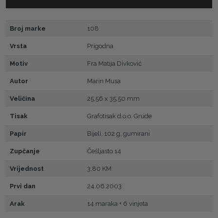
Broj marke
108
Vrsta
Prigodna
Motiv
Fra Matija Divković
Autor
Marin Musa
Veličina
25,56 x 35,50 mm
Tisak
Grafotisak d.o.o. Grude
Papir
Bijeli, 102 g, gumirani
Zupčanje
Češljasto 14
Vrijednost
3,80 KM
Prvi dan
24.06.2003
Arak
14 maraka + 6 vinjeta