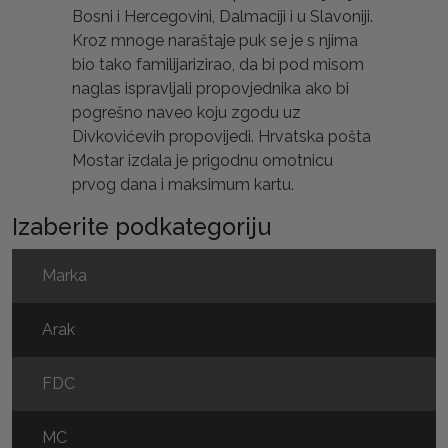
Bosni i Hercegovini, Dalmaciji i u Slavoniji.
Kroz mnoge naraštaje puk se je s njima
bio tako familijarizirao, da bi pod misom
naglas ispravljali propovjednika ako bi
pogrešno naveo koju zgodu uz
Divkovićevih propovijedi. Hrvatska pošta
Mostar izdala je prigodnu omotnicu
prvog dana i maksimum kartu.
Izaberite podkategoriju
Marka
Arak
FDC
MC