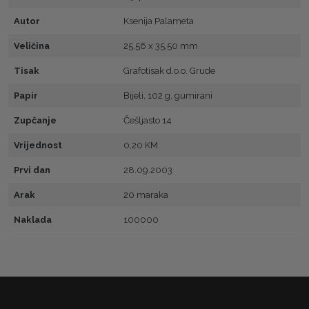
Autor
Ksenija Palameta
Veličina
25,56 x 35,50 mm
Tisak
Grafotisak d.o.o. Grude
Papir
Bijeli, 102 g, gumirani
Zupčanje
Češljasto 14
Vrijednost
0,20 KM
Prvi dan
28.09.2003
Arak
20 maraka
Naklada
100000