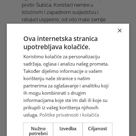
protiv Šubića. Koristeći nemire u
istočnom i zapadnom susjedstvu i
ratujući uspješno, od vrlo male zemlje
Bosne stvorio je veliku banovinu i
×
osigurao joj izlaz na more. Jedan od
Ova internetska stranica
njegovih najvećih političkih uspjeha bilo je
upotrebljava kolačiće.
pridobivanje Hrvatinića koji su dotad bili
pod patronatom Šubića. Zahvaljujući
Koristimo kolačiće za personalizaciju
vještoj politici, ženidbenim vezama i
sadržaja, oglasa i analizu našeg prometa.
uspješnom ratovanju postao je moćan i
Također dijelimo informacije o vašem
ugledan. Svoju kćer Elizabetu udao je za
korištenju naše stranice s našim
hrvatsko-ugarskog kralja Ludovika i za
partnerima za oglašavanje i analitiku koji
miraz joj dao Humsku zemlju. Za njegove
ih mogu kombinirati s drugim
vladavine franjevci dobivaju poseban
informacijama koje ste im dali ili koje su
status u Bosni. Kao katolik gradio je crkve
prikupili iz vašeg korištenja njihovih
i samostane. Pokopan je u franjevačkom
usluga.
Politike privatnosti i kolačića
samostanu u Milama kod Visokog, i
Nužno
Izvedba
Ciljanost
njegov sinovac Tvrtko, koji ga je po
potrebni