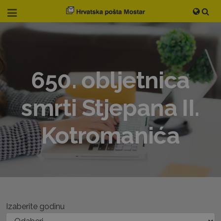
650. obljetnica
smrti Stjepana II.
Kotromanića
Izaberite godinu