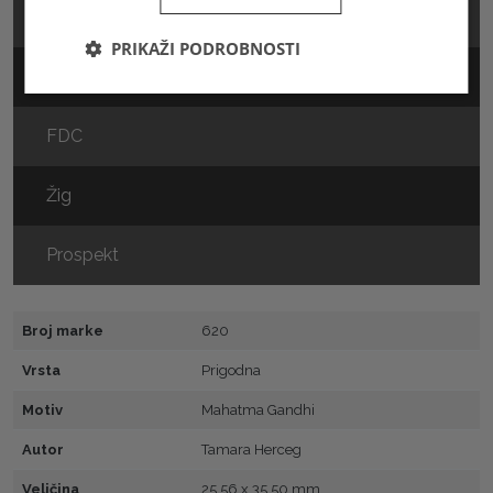
Marka
PRIKAŽI PODROBNOSTI
Arak
FDC
Žig
Prospekt
Broj marke
620
Vrsta
Prigodna
Motiv
Mahatma Gandhi
Autor
Tamara Herceg
Veličina
25,56 x 35,50 mm