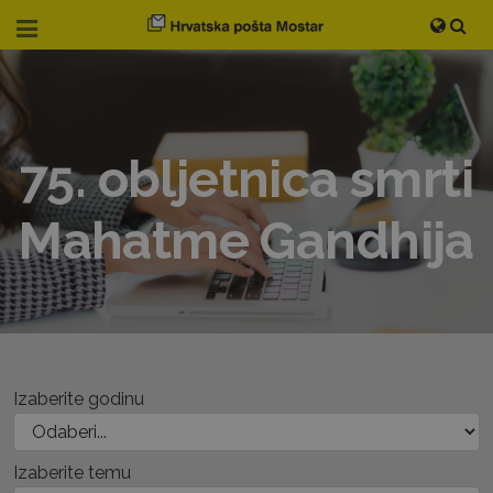
75. obljetnica smrti
Mahatme Gandhija
Izaberite godinu
Izaberite temu