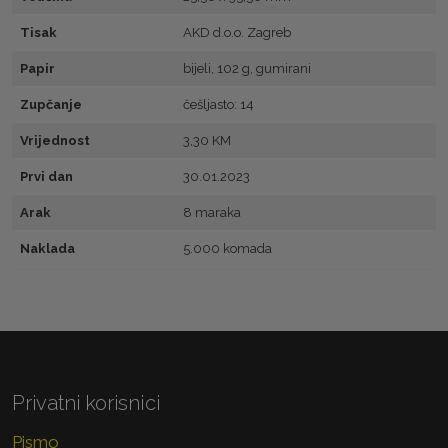
Tisak
AKD d.o.o. Zagreb
Papir
bijeli, 102 g, gumirani
Zupčanje
češljasto: 14
Vrijednost
3,30 KM
Prvi dan
30.01.2023
Arak
8 maraka
Naklada
5.000 komada
Privatni korisnici
Pismo