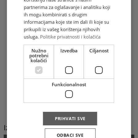
partnerima za oglašavanje i analitiku koji
Gandhijeva učenja, poruke
ih mogu kombinirati s drugim
nenasilja i štrajkovi glađu postala su
informacijama koje ste im dali ili koje su
inspiracija nenasilnim pokretima u drugim
prikupili iz vašeg korištenja njihovih
dijelovima svijeta. Mahatmu Gandhija 30.
usluga.
Politike privatnosti i kolačića
siječnja 1948. godine usmrtio je hindu
tradicionalist Nathuram Godse jer je
Nužno
Izvedba
Ciljanost
smatrao da narušava indijsku tradiciju i
potrebni
kolačići
religiju. (Željka Šaravanja)
Funkcionalnost
Hrvatska pošta d.o.o. Mostar izdala je 1
prigodnu poštansku marku u arku od 8
maraka, žig i omotnicu prvoga dana
(FDC). Marke i prateći materijali mogu se
kupiti i online na
www.epostshop.ba
PRIHVATI SVE
Izaberite podkategoriju
ODBACI SVE