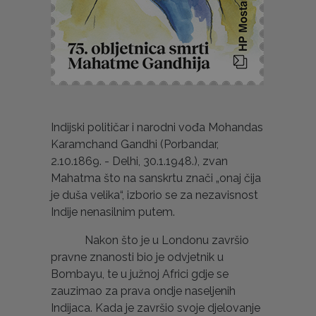
Indijski političar i narodni vođa Mohandas
Karamchand Gandhi (Porbandar,
2.10.1869. - Delhi, 30.1.1948.), zvan
Mahatma što na sanskrtu znači „onaj čija
je duša velika“, izborio se za nezavisnost
Indije nenasilnim putem.
Nakon što je u Londonu završio
pravne znanosti bio je odvjetnik u
Bombayu, te u južnoj Africi gdje se
zauzimao za prava ondje naseljenih
Indijaca. Kada je završio svoje djelovanje