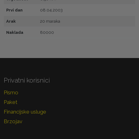
Prvi dan
08.04.2003
Arak
20 maraka
Naklada
80000
Privatni korisnici
Pismo
Paket
Financijske usluge
Brzojav