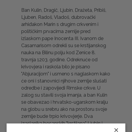
Ban Kulin, Dragič, Ljubin, Dražeta, Pribiš,
Ljuben, Radoš, Vladoš, dubrovački
arhiđakon Marin s drugim crkvenim i
političkim prvacima zemlje pred
izlaskom pape Inocenta III. Ivanom de
Casamarisom odrekli su se krstijanskog
nauka na Bilinu polju kod Zenice 8.
travnja 1203. godine. Odreknuće od
krivovjera i raskola bilo je pisano
"Abjuracijom" i usmeno s naglaskom kako
će oni i stanovnici njihove zemlje slušati
odredbe i zapovijedi Rimske crkve. U
zalog su stavili svoja imanja, a ban Kulin
se obavezao i hrvatsko-ugarskom kralju
na globu u srebru ako na prostoru svoje
zemlje bude trpio krivovjerje. Dva
izaslanika bosanskih "krstijana" Ljubin i
×
Dražeta ponovila su to odreknuće i pred