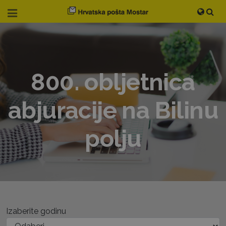
800. obljetnica
abjuracije na Bilinu
polju
Izaberite godinu