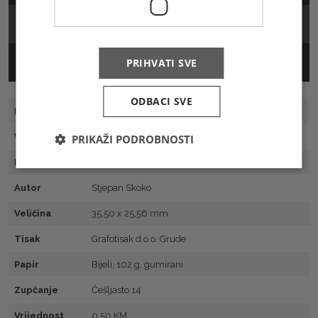
FDC
MC
PRIHVATI SVE
ODBACI SVE
Broj marke
102
Vrsta
Prigodna
PRIKAŽI PODROBNOSTI
Motiv
800. obljetnica abjuracije na Bilinu polju
Autor
Stjepan Skoko
Veličina
35,50 x 25,56 mm
Tisak
Grafotisak d.o.o. Grude
Papir
Bijeli, 102 g, gumirani
Zupčanje
Češljasto 14
Vrijednost
0,50 KM