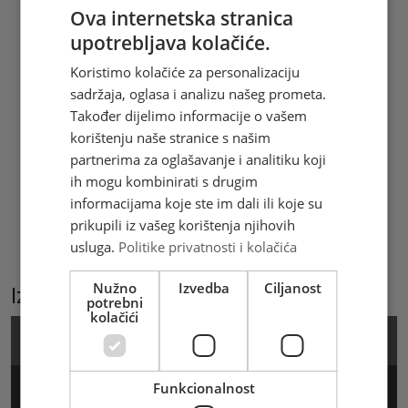
Ova internetska stranica
hrvatsko-ugarskim kraljem Emerikom na
upotrebljava kolačiće.
Kraljevu otoku ( u blizini Budimpešte) 30.
travnja 1203. Bana Kulina, tadašnje
Koristimo kolačiće za personalizaciju
crkvene i političke prvake i oko 10.000
sadržaja, oglasa i analizu našeg prometa.
vjernika za krivovjerje optužio je
Također dijelimo informacije o vašem
dukljanski knez Vukan koji se nadao
korištenju naše stranice s našim
proširiti svije posjede na prostor Bosne.
partnerima za oglašavanje i analitiku koji
Sam ban Kulin predložio je Papi da
ih mogu kombinirati s drugim
pošalje svoga legata u Bosnu kako bi
informacijama koje ste im dali ili koje su
ispitao vjerske prilike. Hrvatska pošta
prikupili iz vašeg korištenja njihovih
Mostar izdala je prigodnu omotnicu
usluga.
Politike privatnosti i kolačića
prvog dana i maksimum karticu
Nužno
Izvedba
Ciljanost
Izaberite podkategoriju
potrebni
kolačići
Marka
Funkcionalnost
Arak