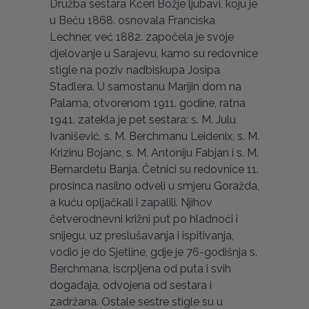
Družba sestara Kćeri Božje ljubavi, koju je
u Beču 1868. osnovala Franciska
Lechner, već 1882. započela je svoje
djelovanje u Sarajevu, kamo su redovnice
stigle na poziv nadbiskupa Josipa
Stadlera. U samostanu Marijin dom na
Palama, otvorenom 1911. godine, ratna
1941. zatekla je pet sestara: s. M. Julu
Ivanišević, s. M. Berchmanu Leidenix, s. M.
Krizinu Bojanc, s. M. Antoniju Fabjan i s. M.
Bernardetu Banja. Četnici su redovnice 11.
prosinca nasilno odveli u smjeru Goražda,
a kuću opljačkali i zapalili. Njihov
četverodnevni križni put po hladnoći i
snijegu, uz preslušavanja i ispitivanja,
vodio je do Sjetline, gdje je 76-godišnja s.
Berchmana, iscrpljena od puta i svih
događaja, odvojena od sestara i
zadržana. Ostale sestre stigle su u