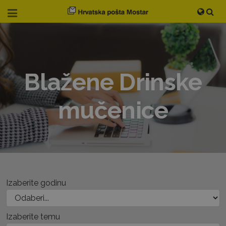
Blažene Drinske
mučenice
Izaberite godinu
Izaberite temu