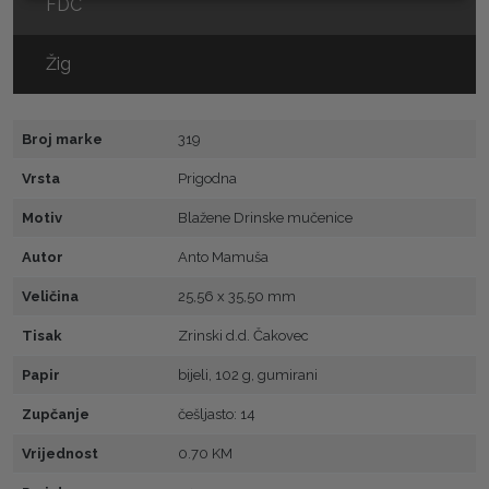
FDC
Žig
Broj marke
319
Vrsta
Prigodna
Motiv
Blažene Drinske mučenice
Autor
Anto Mamuša
Veličina
25,56 x 35,50 mm
Tisak
Zrinski d.d. Čakovec
Papir
bijeli, 102 g, gumirani
Zupčanje
češljasto: 14
Vrijednost
0.70 KM