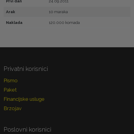
Prvi dan
24.09.2011
Arak
10 maraka
Naklada
120.000 komada
Privatni korisnici
Pismo
Paket
Financijske usluge
Brzojav
Poslovni korisnici