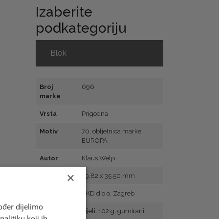
Izaberite
podkategoriju
Blok
Broj
696
marke
Vrsta
Prigodna
Motiv
70. obljetnica marke
EUROPA
Autor
Klaus Welp
×
Veličina
29,82 x 35,50 mm
Tisak
AKD d.o.o. Zagreb
ođer dijelimo
Papir
bijeli, 102 g, gumirani
alitiku koji ih