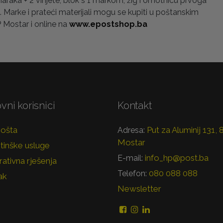
araka + 2 vinjete, blok s 1 markom, žig i omotnicu prvoga
 Marke i prateći materijali mogu se kupiti u poštanskim
 Mostar i online na
www.epostshop.ba
vni korisnici
Kontakt
pošta
Put za Aluminij 131,
Adresa:
Mostar
tinške usluge
info_hp@post.ba
E-mail:
ativna rješenja
080 088 088
Telefon:
ak
Newsletter