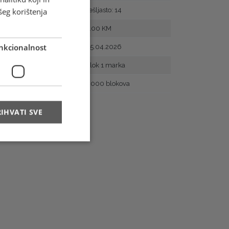
šeg korištenja
Zupčanje
češljasto: 14
Vrijednost
4.00 KM
nkcionalnost
Prvi dan
05.04.2026
Arak
Blok 1 marka
Naklada
5.000 blokova
IHVATI SVE