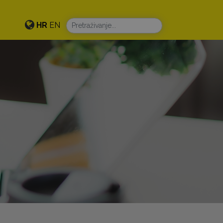
HR
EN