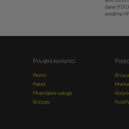
arku od 8 m
dana (FDC).
uredima HP
Privatni korisnici
Poslo
Pismo
Brza 
Paket
Marke
Financijske usluge
Korpor
Brzojav
PostP