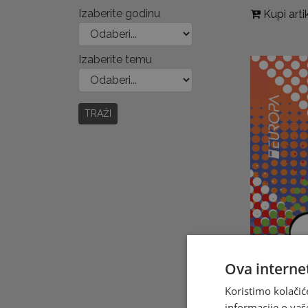
Izaberite godinu
Kupi arti
Izaberite temu
TRAŽI
Ova internet
Koristimo kolačić
informacije o vaš