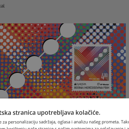
kal
ska stranica upotrebljava kolačiće.
e za personalizaciju sadržaja, oglasa i analizu našeg prometa. Tak
em korištenju naše stranice s našim partnerima za oglašavanje i an