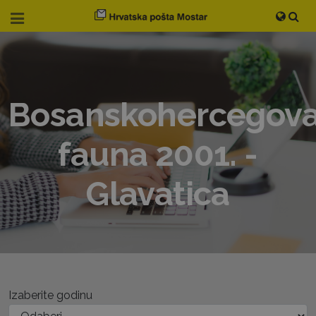
Bosanskohercegov
fauna 2001. -
Glavatica
Izaberite godinu