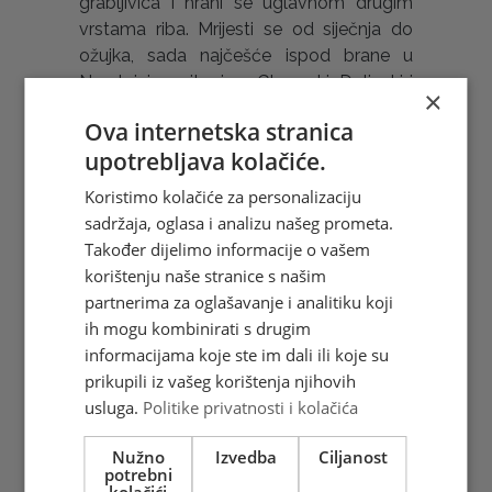
grabljivica i hrani se uglavnom drugim
vrstama riba. Mrijesti se od siječnja do
ožujka, sada najčešće ispod brane u
Neretvinim pritocima Glogovki, Doljanki i
×
Drežanki. Mriješćenje traje oko dva i pol
Ova internetska stranica
mjeseca, u vodi čija temperatura varira
upotrebljava kolačiće.
od 8 do 13° C. Razvoj embrija u jajnim
opnama traje mjesec i pol dana.
Koristimo kolačiće za personalizaciju
Glavatica ima veliko značenje za sportski
sadržaja, oglasa i analizu našeg prometa.
ribolov i rekreativan turizam. Vrlo je
Također dijelimo informacije o vašem
cijenjena medu ribičima kao lovni trofej.
korištenju naše stranice s našim
Međutim, čovjek je nebrigom i sve većim
partnerima za oglašavanje i analitiku koji
zagađenjem gotovo uzrokovao
ih mogu kombinirati s drugim
išćeznuće glavatice. Stoga je proglašena
informacijama koje ste im dali ili koje su
ugroženom životinjskom vrstom. U Italiji,
prikupili iz vašeg korištenja njihovih
u rijeci Po i njezinim pritocima, može se
usluga.
Politike privatnosti i kolačića
susresti sličan primjerak glavatice
(talijanski trota marmorata), koja može
Nužno
Izvedba
Ciljanost
potrebni
narasti do jedan metar. Hrvatska pošta
kolačići