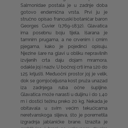
Salmonidae postala je u zadnje doba
gotovo endemična vrsta. Prvi ju je
stručno opisao francuski botaničar baron
Georges Cuvier (1769-1832). Glavatica
ima posebnu boju tijela. Išarana je
tamnim prugama, a ne crvenim i crnim
pjegama, kako je pojedinci opisuju.
Njezine šare na glavi u obliku nepravilnih
izvijenih crta daju dojam mramora,
odakle joj i naziv. U bočnoj crti ima 120 do
125 krljušti. Međuočni prostor joj je velik,
dok se gornjočeljusna kost pruža unazad
iza zadnjega ruba očne šupljine.
Glavatica može narasti u duljinu i do 1,40
m i dostići težinu preko 20 kg. Nekada je
obitavala u svim većim tekućicama
neretvanskoga slijeva, što je poremetila
izgradnja jablaničke brane. Izrazita je