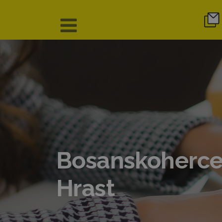
Bosanskoherceg
Hrast