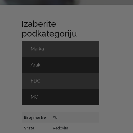
Izaberite
podkategoriju
Marka
Arak
FDC
MC
Broj marke
56
Vrsta
Redovita