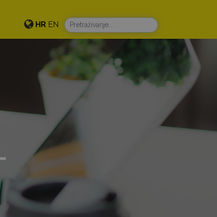
HR
EN
-