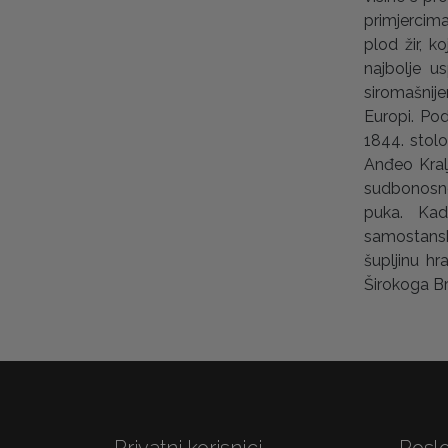
primjercima
plod žir, k
najbolje u
siromašnij
Europi. Pod
1844. stol
Anđeo Kral
sudbonosne
puka. Kada
samostansk
šupljinu h
Širokoga Br