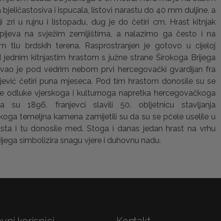
 bjeličastosiva i ispucala, listovi narastu do 40 mm duljine, a
oji zri u rujnu i listopadu, dug je do četiri cm. Hrast kitnjak
spijeva na svježim zemljištima, a nalazimo ga često i na
em tlu brdskih terena. Rasprostranjen je gotovo u cijeloj
 jednim kitnjastim hrastom s južne strane Širokoga Brijega
ovao je pod vedrim nebom prvi hercegovački gvardijan fra
jević četiri puna mjeseca. Pod tim hrastom donosile su se
 odluke vjerskoga i kulturnoga napretka hercegovačkoga
 su 1896. franjevci slavili 50. obljetnicu stavljanja
oga temeljna kamena zamijetili su da su se pčele uselile u
rasta i tu donosile med. Stoga i danas jedan hrast na vrhu
ijega simbolizira snagu vjere i duhovnu nadu.