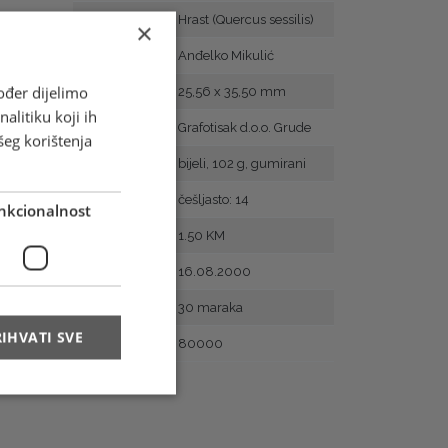
Motiv
Hrast (Quercus sessilis)
×
Autor
Anđelko Mikulić
ođer dijelimo
Veličina
25,56 x 35,50 mm
alitiku koji ih
Tisak
Grafotisak d.o.o. Grude
šeg korištenja
Papir
bijeli, 102 g, gumirani
Zupčanje
češljasto: 14
nkcionalnost
Vrijednost
1.50 KM
Prvi dan
16.08.2000
Arak
30 maraka
IHVATI SVE
Naklada
80000