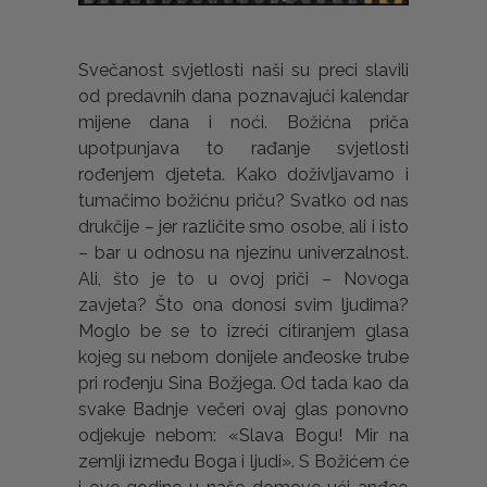
Svečanost svjetlosti naši su preci slavili
od predavnih dana poznavajući kalendar
mijene dana i noći. Božićna priča
upotpunjava to rađanje svjetlosti
rođenjem djeteta. Kako doživljavamo i
tumačimo božićnu priču? Svatko od nas
drukčije – jer različite smo osobe, ali i isto
– bar u odnosu na njezinu univerzalnost.
Ali, što je to u ovoj priči – Novoga
zavjeta? Što ona donosi svim ljudima?
Moglo be se to izreći citiranjem glasa
kojeg su nebom donijele anđeoske trube
pri rođenju Sina Božjega. Od tada kao da
svake Badnje večeri ovaj glas ponovno
odjekuje nebom: «Slava Bogu! Mir na
zemlji između Boga i ljudi». S Božićem će