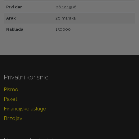
Prvi dan
08.12.1996
Arak
20 maraka
Naklada
150000
Privatni korisnici
Pismo
Paket
Financijske usluge
Brzojav