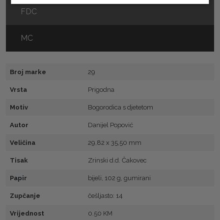
FDC
MC
Broj marke
29
Vrsta
Prigodna
Motiv
Bogorodica s djetetom
Autor
Danijel Popović
Veličina
29,82 x 35,50 mm
Tisak
Zrinski d.d. Čakovec
Papir
bijeli, 102 g, gumirani
Zupčanje
češljasto: 14
Vrijednost
0.50 KM