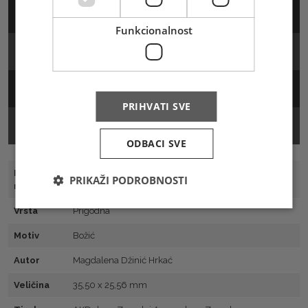
Arak
Funkcionalnost
FDC
Žig
PRIHVATI SVE
Prospekt
ODBACI SVE
Broj
664
PRIKAŽI PODROBNOSTI
marke
Vrsta
Prigodna
Motiv
Božić
Autor
Magdalena Džinić Hrkać
Veličina
35,50 x 25,56 mm