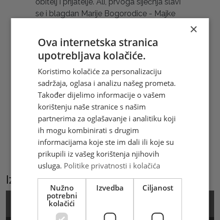
obitelj i prijatelje. Ali, prvoga siječnja slavi
se i blagdan Marije Bogorodice - Majke
Božje, Majke Crkve i Majke svih ljudi. Na
×
taj način, s početkom nove godine, Crkva
Ova internetska stranica
nas stavlja u Marijino okrilje i pod njenu
upotrebljava kolačiće.
zaštitu. (Željka Šaravanja)
Koristimo kolačiće za personalizaciju
Hrvatska pošta d.o.o. Mostar izdala je 2
sadržaja, oglasa i analizu našeg prometa.
prigodne poštanske marke u arku od 10
Također dijelimo informacije o vašem
maraka, 2 samoljepljive marke, žig i
korištenju naše stranice s našim
omotnicu prvoga dana (FDC). Marke i
partnerima za oglašavanje i analitiku koji
prateći materijali mogu se kupiti i online
ih mogu kombinirati s drugim
na
www.epostshop.ba
informacijama koje ste im dali ili koje su
prikupili iz vašeg korištenja njihovih
usluga.
Politike privatnosti i kolačića
Izaberite podkategoriju
Nužno
Izvedba
Ciljanost
potrebni
kolačići
Marka