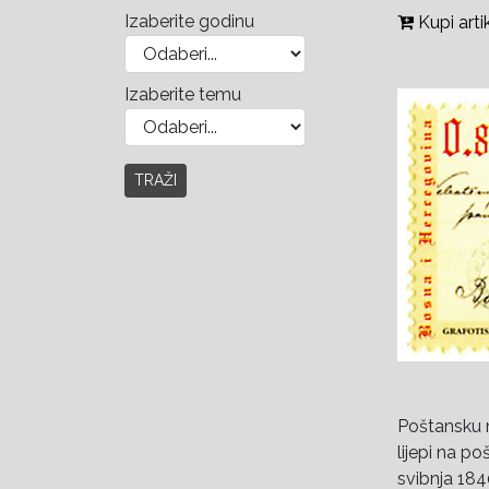
Izaberite godinu
Kupi arti
Izaberite temu
TRAŽI
Poštansku 
lijepi na po
svibnja 184