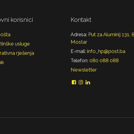
vni korisnici
Kontakt
pošta
Put za Aluminij 131,
Adresa:
Mostar
tinške usluge
info_hp@post.ba
E-mail:
ativna rješenja
080 088 088
Telefon:
ak
Newsletter