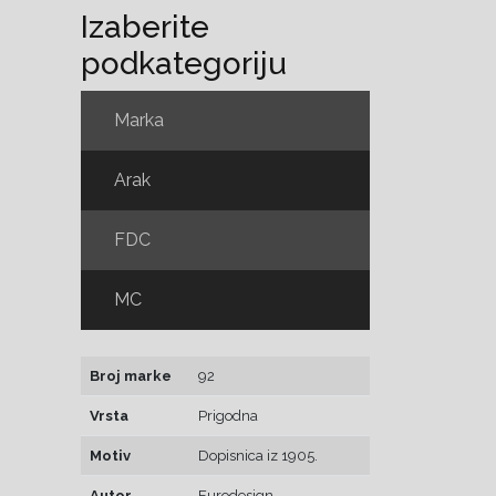
Izaberite
podkategoriju
Marka
Arak
FDC
MC
Broj marke
92
Vrsta
Prigodna
Motiv
Dopisnica iz 1905.
Autor
Eurodesign