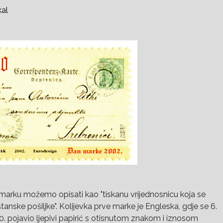
kal
marku možemo opisati kao "tiskanu vrijednosnicu koja se
štanske pošiljke". Kolijevka prve marke je Engleska, gdje se 6.
0. pojavio ljepivi papirić s otisnutom znakom i iznosom