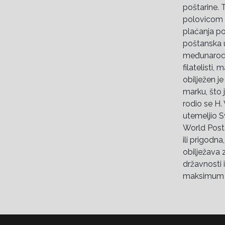
poštarine. T
polovicom 1
plaćanja po
poštanska 
međunarodn
filatelisti, 
obilježen je
marku, što 
rodio se H.
utemeljio 
World Posta
ili prigodna
obilježava z
državnosti 
maksimum k