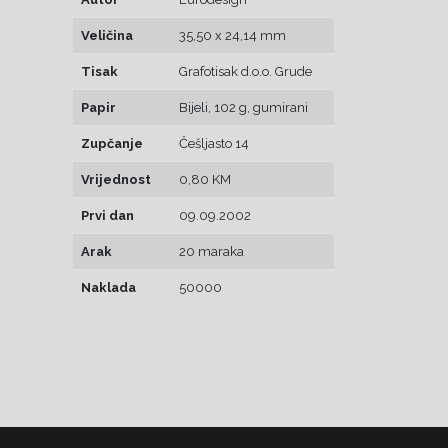
Veličina
35,50 x 24,14 mm
Tisak
Grafotisak d.o.o. Grude
Papir
Bijeli, 102 g, gumirani
Zupčanje
Češljasto 14
Vrijednost
0,80 KM
Prvi dan
09.09.2002
Arak
20 maraka
Naklada
50000