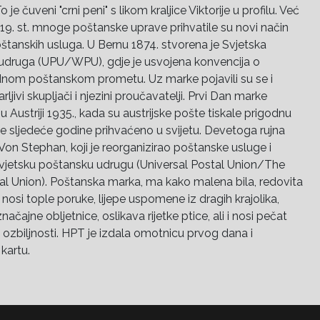
o je čuveni "crni peni" s likom kraljice Viktorije u profilu. Već
9. st. mnoge poštanske uprave prihvatile su novi način
štanskih usluga. U Bernu 1874. stvorena je Svjetska
udruga (UPU/WPU), gdje je usvojena konvencija o
om poštanskom prometu. Uz marke pojavili su se i
marljivi skupljači i njezini proučavatelji. Prvi Dan marke
 u Austriji 1935., kada su austrijske pošte tiskale prigodnu
je sljedeće godine prihvaćeno u svijetu. Devetoga rujna
 Von Stephan, koji je reorganizirao poštanske usluge i
Svjetsku poštansku udrugu (Universal Postal Union/The
l Union). Poštanska marka, ma kako malena bila, redovita
, nosi tople poruke, lijepe uspomene iz dragih krajolika,
načajne obljetnice, oslikava rijetke ptice, ali i nosi pečat
i ozbiljnosti. HPT je izdala omotnicu prvog dana i
artu.