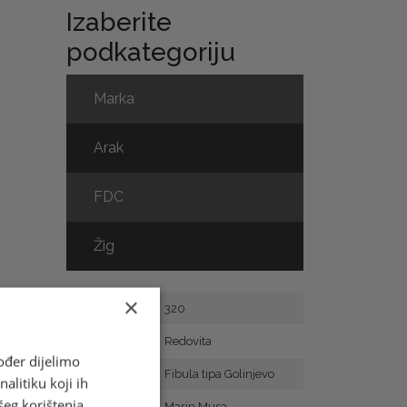
Izaberite
podkategoriju
Marka
Arak
FDC
Žig
×
Broj marke
320
Vrsta
Redovita
ođer dijelimo
Motiv
Fibula tipa Golinjevo
alitiku koji ih
šeg korištenja
Autor
Marin Musa