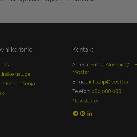
vni korisnici
Kontakt
pošta
Put za Aluminij 131,
Adresa:
Mostar
tinške usluge
info_hp@post.ba
E-mail:
ativna rješenja
080 088 088
Telefon:
ak
Newsletter