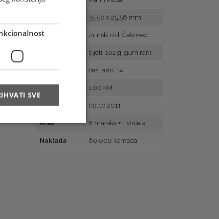
Veličina
35,50 x 25,56 mm
nkcionalnost
Tisak
Zrinski d.d. Čakovec
Papir
bijeli, 102 g, gumirani
Zupčanje
češljasto: 14
Vrijednost
1.00 KM
IHVATI SVE
Prvi dan
09.10.2011
Arak
8 maraka + 1 vinjeta
Naklada
60.000 komada