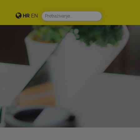
HR
EN