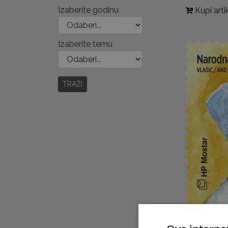
Izaberite godinu
Kupi arti
Izaberite temu
TRAŽI