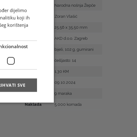
Motiv
Narodna nošnja Žepče
ođer dijelimo
Autor
Zoran Vlašić
alitiku koji ih
šeg korištenja
Veličina
25,56 x 35,50 mm
Tisak
AKD d.o.o. Zagreb
nkcionalnost
Papir
bijeli, 102 g, gumirani
Zupčanje
češljasto: 14
Vrijednost
1,30 KM
Prvi dan
09.10.2024
IHVATI SVE
Arak
9 maraka
Naklada
5.000 komada