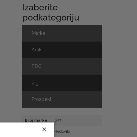
Izaberite
podkategoriju
Marka
Arak
FDC
Žig
Prospekt
Broj marke
657
×
Vrsta
Redovita