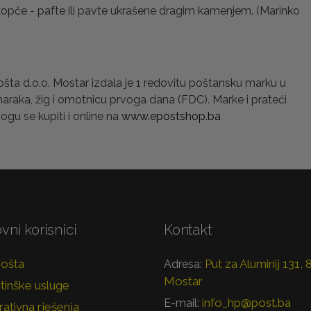
 kopče - pafte ili pavte ukrašene dragim kamenjem. (Marinko
šta d.o.o. Mostar izdala je 1 redovitu poštansku marku u
araka, žig i omotnicu prvoga dana (FDC). Marke i prateći
ogu se kupiti i online na
www.epostshop.ba
vni korisnici
Kontakt
pošta
Put za Aluminij 131,
Adresa:
Mostar
tinške usluge
info_hp@post.ba
E-mail:
ativna rješenja