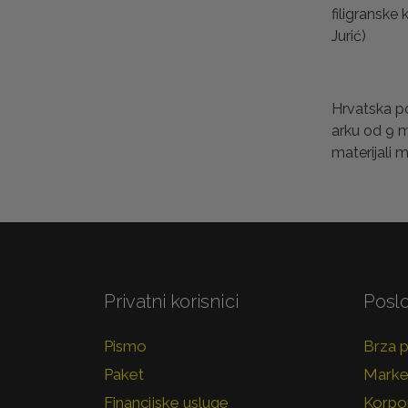
filigranske
Jurić)
Hrvatska po
arku od 9 m
materijali m
Privatni korisnici
Poslo
Pismo
Brza 
Paket
Marke
Financijske usluge
Korpor