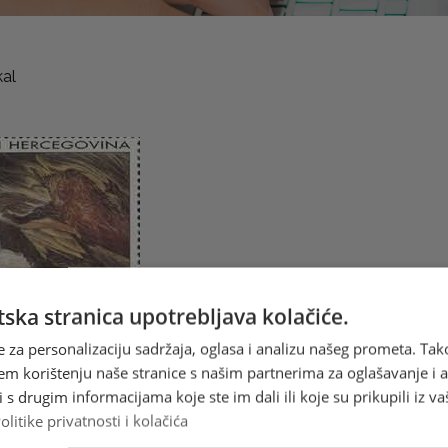
kal
ska stranica upotrebljava kolačiće.
e za personalizaciju sadržaja, oglasa i analizu našeg prometa. Tak
em korištenju naše stranice s našim partnerima za oglašavanje i an
 feničkoga kralja Agenora, često se igrala na morskoj obali.
s drugim informacijama koje ste im dali ili koje su prikupili iz va
 Zeus kada ju je spazio strasno se zaljubi u nju. Pretvara
olitike privatnosti i kolačića
 bika i kada se znatiželjna djevojka popela na njegova leđa