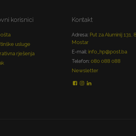
vni korisnici
Kontakt
pošta
Put za Aluminij 131,
Adresa:
Mostar
tinške usluge
info_hp@post.ba
E-mail:
ativna rješenja
080 088 088
Telefon:
ak
Newsletter