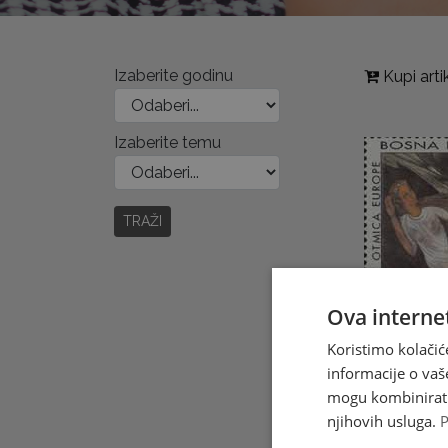
Izaberite godinu
Kupi arti
Izaberite temu
TRAŽI
Ova internet
Koristimo kolačić
informacije o vaš
EUROPA, kći
mogu kombinirati 
Otac bogova
njihovih usluga.
P
se u bijela