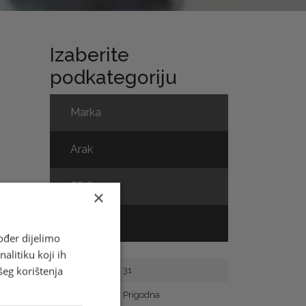
Izaberite
podkategoriju
Marka
Arak
FDC
×
MC
ođer dijelimo
alitiku koji ih
šeg korištenja
Broj marke
31
Vrsta
Prigodna