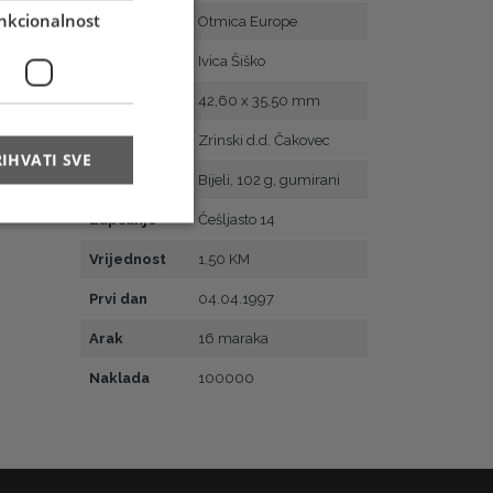
nkcionalnost
Motiv
Otmica Europe
Autor
Ivica Šiško
Veličina
42,60 x 35,50 mm
Tisak
Zrinski d.d. Čakovec
IHVATI SVE
Papir
Bijeli, 102 g, gumirani
Zupčanje
Češljasto 14
Vrijednost
1,50 KM
Prvi dan
04.04.1997
Arak
16 maraka
Naklada
100000