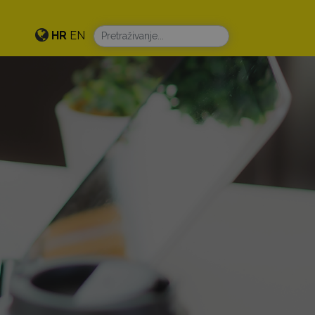
HR
EN