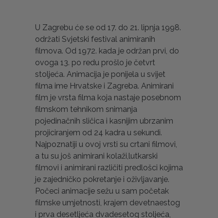
U Zagrebu će se od 17. do 21. lipnja 1998.
održati Svjetski festival animiranih
filmova. Od 1972. kada je održan prvi, do
ovoga 13. po redu prošlo je četvrt
stoljeća. Animacija je ponijela u svijet
filma ime Hrvatske i Zagreba. Animirani
film je vrsta filma koja nastaje posebnom
filmskom tehnikom snimanja
pojedinačnih sličica i kasnijim ubrzanim
projiciranjem od 24 kadra u sekundi.
Najpoznatiji u ovoj vrsti su crtani filmovi,
a tu su još animirani kolaži,lutkarski
filmovi i animirani različiti predlošci kojima
je zajedničko pokretanje i oživljavanje.
Počeci animacije sežu u sam početak
filmske umjetnosti, krajem devetnaestog
i prva desetljeća dvadesetog stoljeća,