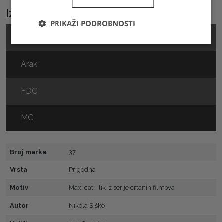
Izaberite podkategoriju
PRIKAŽI PODROBNOSTI
Marka
Arak
FDC
MC
Broj marke
37
Vrsta
Prigodna
Motiv
Maxi cat - lik iz serije crtanih filmova
Autor
Nikola Šiško