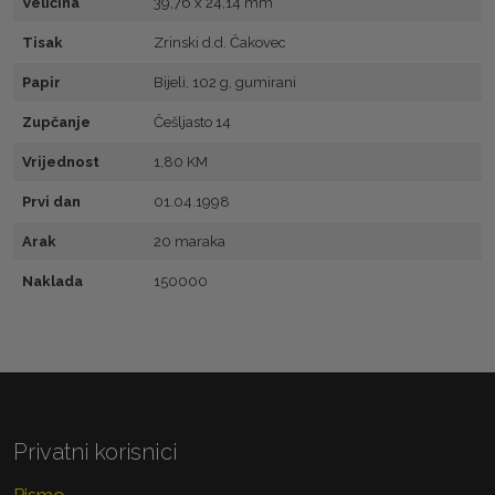
Veličina
39,76 x 24,14 mm
Tisak
Zrinski d.d. Čakovec
Papir
Bijeli, 102 g, gumirani
Zupčanje
Češljasto 14
Vrijednost
1,80 KM
Prvi dan
01.04.1998
Arak
20 maraka
Naklada
150000
Privatni korisnici