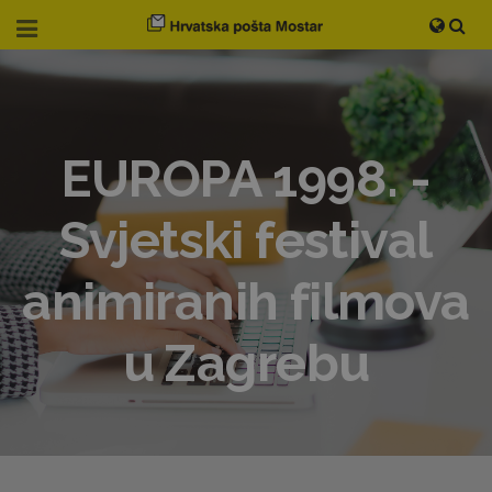
EUROPA 1998. -
Svjetski festival
animiranih filmova
u Zagrebu