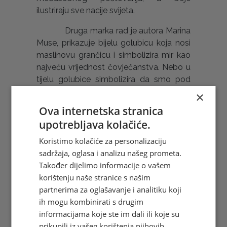
ilustriraju sve nacije svijeta.
Druga marka rad je autora Marina
Muse, prikazuje bijelu golubicu koja nosi
maslinovu grančicu i simbolizira mir kao
najveću vrijednost čovječanstva. Nebo u
tijelu golubice simbolizira da smo pod
nebom svi jedno. A golubica donosi mir i
×
blagostanje svim ljudima. Budući da je
Ova internetska stranica
jedna od najlakše ukrotivih ptica, bijela
upotrebljava kolačiće.
golubica simbol je mira, nevinosti i ljubavi.
Maslinova grančica u njenom kljunu
Koristimo kolačiće za personalizaciju
predstavlja ispunjenje i nadu nakon
sadržaja, oglasa i analizu našeg prometa.
mračnih vremena. Golubica nosi poruku
Također dijelimo informacije o vašem
harmonije i ukazuje da ratovi i sukobi
korištenju naše stranice s našim
nikad nisu rješenje. (Željka Šaravanja)
partnerima za oglašavanje i analitiku koji
ih mogu kombinirati s drugim
informacijama koje ste im dali ili koje su
prikupili iz vašeg korištenja njihovih