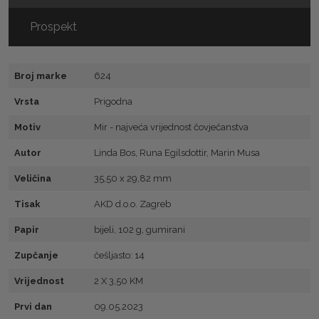
Prospekt
Broj marke
624
Vrsta
Prigodna
Motiv
Mir - najveća vrijednost čovječanstva
Autor
Linda Bos, Runa Egilsdottir, Marin Musa
Veličina
35,50 x 29,82 mm
Tisak
AKD d.o.o. Zagreb
Papir
bijeli, 102 g, gumirani
Zupčanje
češljasto: 14
Vrijednost
2 X 3,50 KM
Prvi dan
09.05.2023