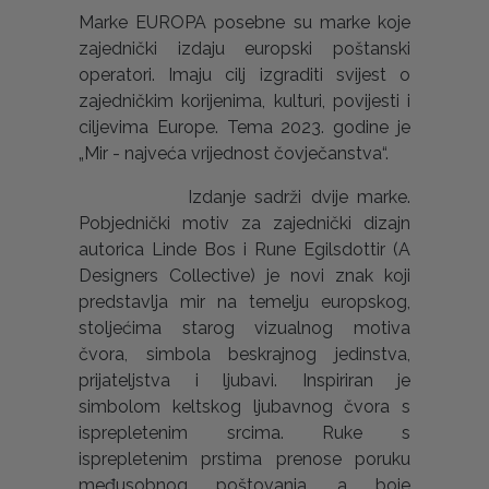
Marke EUROPA posebne su marke koje
zajednički izdaju europski poštanski
operatori. Imaju cilj izgraditi svijest o
zajedničkim korijenima, kulturi, povijesti i
ciljevima Europe. Tema 2023. godine je
„Mir - najveća vrijednost čovječanstva“.
Izdanje sadrži dvije marke.
Pobjednički motiv za zajednički dizajn
autorica Linde Bos i Rune Egilsdottir (A
Designers Collective) je novi znak koji
predstavlja mir na temelju europskog,
stoljećima starog vizualnog motiva
čvora, simbola beskrajnog jedinstva,
prijateljstva i ljubavi. Inspiriran je
simbolom keltskog ljubavnog čvora s
isprepletenim srcima. Ruke s
isprepletenim prstima prenose poruku
međusobnog poštovanja, a boje