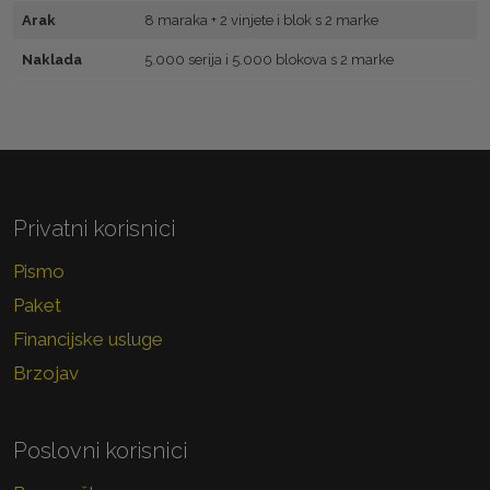
Arak
8 maraka + 2 vinjete i blok s 2 marke
Naklada
5.000 serija i 5.000 blokova s 2 marke
Privatni korisnici
Pismo
Paket
Financijske usluge
Brzojav
Poslovni korisnici