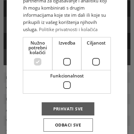
partnerima za oglašavanje i analitiku koji
ih mogu kombinirati s drugim
Arak
informacijama koje ste im dali ili koje su
prikupili iz vašeg korištenja njihovih
FDC
usluga.
Politike privatnosti i kolačića
Žig
Nužno
Izvedba
Ciljanost
potrebni
kolačići
Prospekt
Funkcionalnost
Broj marke
661
Vrsta
Prigodna
Motiv
Gorska pastirica (Motacilla cinerea)
PRIHVATI SVE
Autor
Ernesto Markota
Veličina
35,50 x 25,56 mm
ODBACI SVE
Tisak
AKD d.o.o. Zagreb