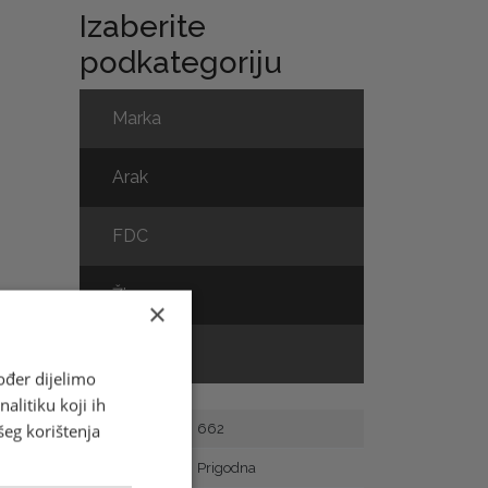
Izaberite
podkategoriju
Marka
Arak
FDC
Žig
×
Prospekt
ođer dijelimo
alitiku koji ih
šeg korištenja
Broj marke
662
Vrsta
Prigodna