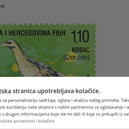
kal
ska stranica upotrebljava kolačiće.
e za personalizaciju sadržaja, oglasa i analizu našeg prometa. Tak
em korištenju naše stranice s našim partnerima za oglašavanje i an
s drugim informacijama koje ste im dali ili koje su prikupili iz va
olitike privatnosti i kolačića
 crex) je ptica koju rijetko možemo vidjeti jer se skriva u