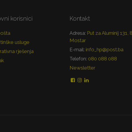
vni korisnici
Kontakt
pošta
Put za Aluminij 131,
Adresa:
Mostar
tinške usluge
info_hp@post.ba
E-mail:
ativna rješenja
080 088 088
Telefon:
ak
Newsletter