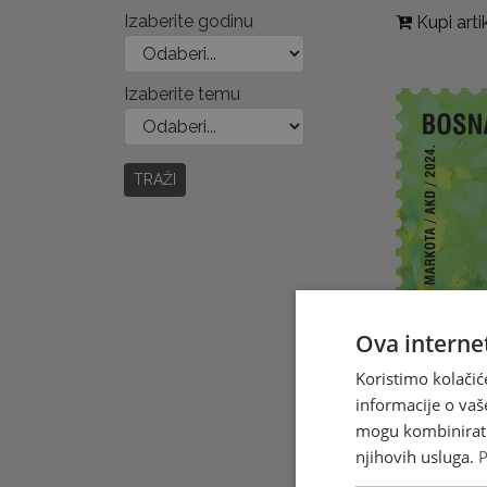
Izaberite godinu
Kupi arti
Izaberite temu
TRAŽI
Ova internet
Koristimo kolačić
informacije o vaš
mogu kombinirati 
njihovih usluga.
P
Kosac (Crex