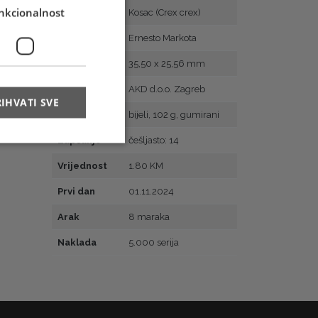
nkcionalnost
Motiv
Kosac (Crex crex)
Autor
Ernesto Markota
Veličina
35,50 x 25,56 mm
Tisak
AKD d.o.o. Zagreb
IHVATI SVE
Papir
bijeli, 102 g, gumirani
Zupčanje
češljasto: 14
Vrijednost
1.80 KM
Prvi dan
01.11.2024
Arak
8 maraka
Naklada
5.000 serija