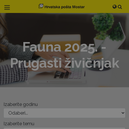
Fauna 2025. -
Prugasti živičnjak
Izaberite godinu
Izaberite temu