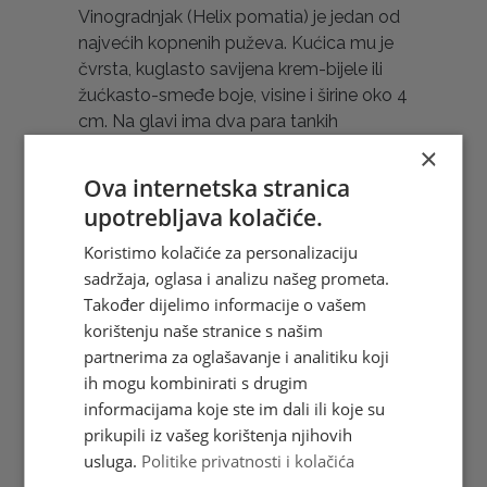
Vinogradnjak (Helix pomatia) je jedan od
najvećih kopnenih puževa. Kućica mu je
čvrsta, kuglasto savijena krem-bijele ili
žućkasto-smeđe boje, visine i širine oko 4
cm. Na glavi ima dva para tankih
uvlačivih ticala, a na vrhu duljega para
×
nalaze se oči. Ima velik otvor iz kojeg viri
Ova internetska stranica
prednji dio tijela. Prugasti živičnjak
upotrebljava kolačiće.
(Cepaea nemoralis) jedan je od najčešćih
Koristimo kolačiće za personalizaciju
kopnenih puževa u Europi. Njihove kućice
sadržaja, oglasa i analizu našeg prometa.
mogu biti različitih boja, od bijele i žute
Također dijelimo informacije o vašem
do smeđe ili crne, a na njima se nalazi od
korištenju naše stranice s našim
jedne do pet tamnosmeđih ili crnih pruga.
partnerima za oglašavanje i analitiku koji
Ponekad su spojene u jednu ili dvije široke
ih mogu kombinirati s drugim
pruge, a ponekad potpuno nedostaju.
informacijama koje ste im dali ili koje su
(Željka Šaravanja)
prikupili iz vašeg korištenja njihovih
Hrvatska pošta d.o.o. Mostar tiskala je 4
usluga.
Politike privatnosti i kolačića
prigodne poštanske marke u arku od 8