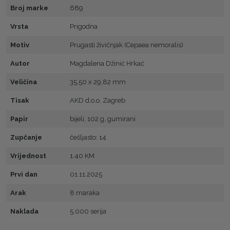
Broj marke
689
Vrsta
Prigodna
Motiv
Prugasti živičnjak (Cepaea nemoralis)
Autor
Magdalena Džinić Hrkać
Veličina
35,50 x 29,82 mm
Tisak
AKD d.o.o. Zagreb
Papir
bijeli, 102 g, gumirani
Zupčanje
češljasto: 14
Vrijednost
1.40 KM
Prvi dan
01.11.2025
Arak
8 maraka
Naklada
5.000 serija