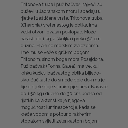
Tritonova truba i puž bačvaš najveći su
puževi u Jadranskom moru i spadaju u
rijetke i zaštićene vrste. Tritonova truba
(Charonia) vretenastog je oblika, ima
veliki otvor i ovalan poklopac. Može
narasti do 1 kg, a školjka i preko 50 cm
dužine. Hrani se morskim zvijezdama.
Ime mu se veže s grčkim bogom
Tritonom, sinom boga mora Posejdona.
Puž bačvaš (Tonna Galea) ima veliku i
krhku kućicu bačvastog oblika blijedo-
sivo-žućkaste do smeđe boje dok mu je
tijelo bijele boje s crnim pjegama. Naraste
do 1,50 kg i dužine do 30 cm. Jedna od
rijetkih karakteristika je njegova
mogućnost luminescencije, kada se
kreće vodom s potpuno raširenim
stopalom svijetli zelenkastom bojom.