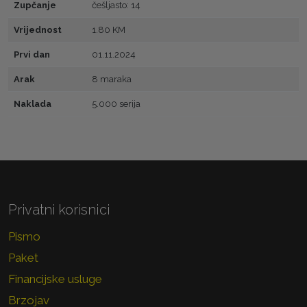
Zupčanje
češljasto: 14
Vrijednost
1.80 KM
Prvi dan
01.11.2024
Arak
8 maraka
Naklada
5.000 serija
Privatni korisnici
Pismo
Paket
Financijske usluge
Brzojav