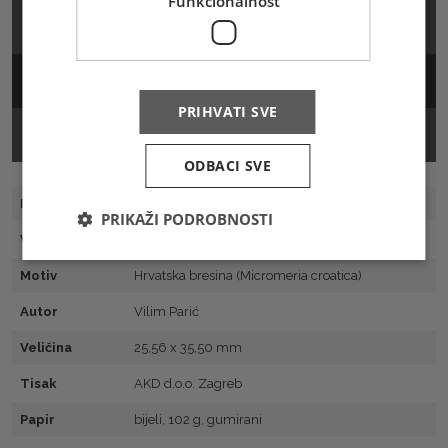
Funkcionalnost
FDC
Žig
PRIHVATI SVE
Prospekt
ODBACI SVE
Broj marke
659
PRIKAŽI PODROBNOSTI
Vrsta
Prigodna
Motiv
Hrvatska bresina (Micromeria croatica)
Autor
Vilim Parić
Veličina
25,56 x 35,50 mm
Tisak
AKD d.o.o. Zagreb
Papir
bijeli, 102 g, gumirani