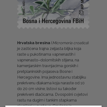
Hrvatska bresina
(
Micromeria croatica
)
je zaštićena trajna zeljasta biljka koja
raste u pukotinama vapnenastih i
vapnenasto–dolomitskih stijena, na
kamenjarskim travnjacima gorskih i
pretplaninskih pojaseva Bosne i
Hercegovine. Ima jednostavnu stabljiku
prekrivenu dlakama koja naraste od 10
do 20 cm visine, listovi su također
prekriveni dlačicama. Dvospolni cvjetovi
rastu na dugim i tankim stapkama
skupljeni u cvatove. Ocvijeće je