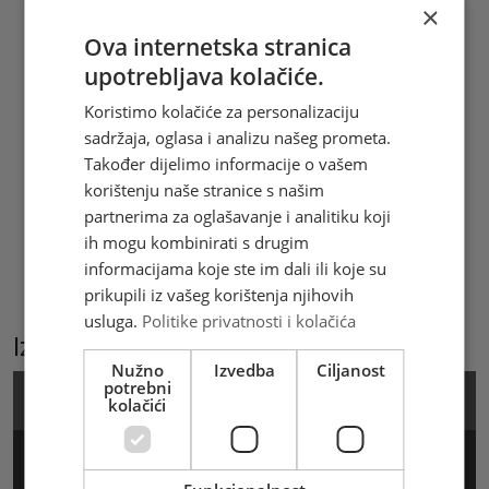
×
dvostruko, kratko i dlakavo s 5 jednakih
Ova internetska stranica
ušiljenih zubaca. Dvousnati vjenčić je
upotrebljava kolačiće.
ljubičaste ili purpurne boje, četiri prašnika
prirasli su za cijev vjenčića, a tučak je
Koristimo kolačiće za personalizaciju
jedan. Razmnožava se sjemenom i
sadržaja, oglasa i analizu našeg prometa.
dijeljenjem. (Željka Šaravanja)
Također dijelimo informacije o vašem
korištenju naše stranice s našim
Hrvatska pošta d.o.o. Mostar izdala je 2
partnerima za oglašavanje i analitiku koji
prigodne poštanske marke u arku od 8
ih mogu kombinirati s drugim
maraka, žig i omotnicu prvoga dana
informacijama koje ste im dali ili koje su
(FDC). Marke i prateći materijali mogu se
prikupili iz vašeg korištenja njihovih
kupiti i online na
www.epostshop.ba
usluga.
Politike privatnosti i kolačića
Izaberite podkategoriju
Nužno
Izvedba
Ciljanost
potrebni
Marka
kolačići
Arak